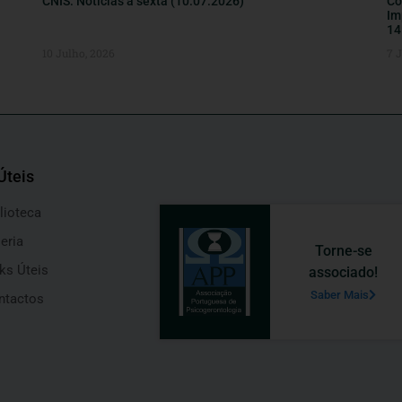
CNIS: Notícias à sexta (10.07.2026)
Co
Im
14
10 Julho, 2026
7 
Úteis
lioteca
eria
Torne-se
ks Úteis
associado!
Saber Mais
ntactos