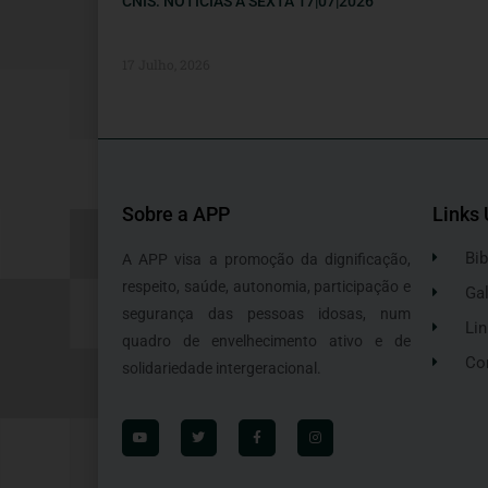
CNIS: NOTÍCIAS À SEXTA 17|07|2026
17 Julho, 2026
Sobre a APP
Links 
Bib
A APP visa a promoção da dignificação,
respeito, saúde, autonomia, participação e
Gal
segurança das pessoas idosas, num
Lin
quadro de envelhecimento ativo e de
Co
solidariedade intergeracional.