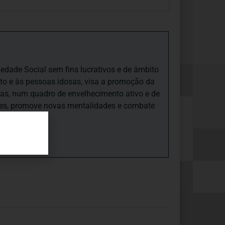
iedade Social sem fins lucrativos e de âmbito
nto e às pessoas idosas, visa a promoção da
sas, num quadro de envelhecimento ativo e de
ades, promove novas mentalidades e combate