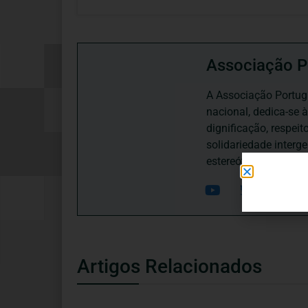
Associação P
A Associação Portugu
nacional, dedica-se 
dignificação, respei
solidariedade interg
estereótipos negativ
Artigos Relacionados