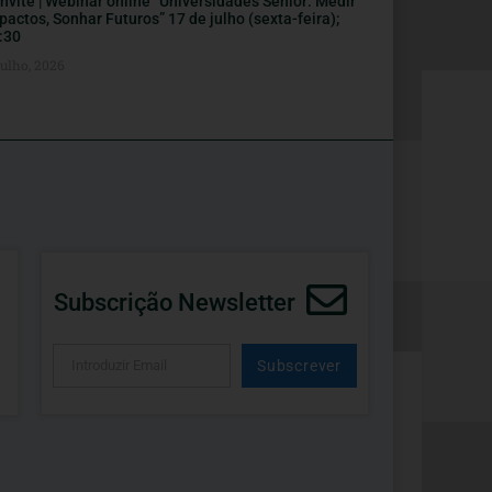
nvite | Webinar online “Universidades Sénior: Medir
pactos, Sonhar Futuros” 17 de julho (sexta-feira);
:30
Julho, 2026
Subscrição Newsletter
Subscrever
Alternative: