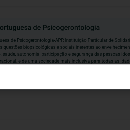
ortuguesa de Psicogerontologia
esa de Psicogerontologia-APP, Instituição Particular de Solidar
às questões biopsicológicas e sociais inerentes ao envelhecime
to, saúde, autonomia, participação e segurança das pessoas ido
eracional, e de uma sociedade mais inclusiva para todas as id
os relativamente à idade e ao envelhecimento.