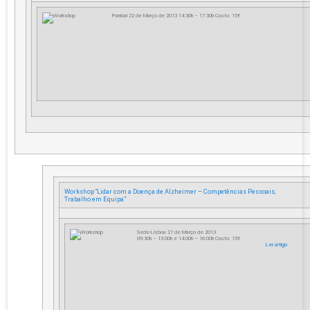
Pombal 22 de Março de 2013 14:30h – 17:30h Custo: 15€
Workshop “Lidar com a Doença de Alzheimer – Competências Pessoais,
Trabalho em Equipa”
Sede-Lisboa 27 de Março de 2013
09:30h – 13:00h e 14:00h – 16:00h Custo: 15€
Ler artigo