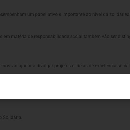
desempenham um papel ativo e importante ao nível da solidaried
em matéria de responsabilidade social também vão ser distingu
os vai ajudar a divulgar projetos e ideias de excelência social
 email
visao@impresa.pt
, com o assunto “Os Nossos Heróis”; o
242 – 2770-022 Paço de Arcos.
 Solidária.