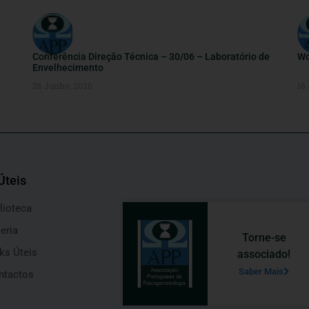
Conferência Direção Técnica – 30/06 – Laboratório de
Wo
Envelhecimento
26 Junho, 2026
16
Úteis
lioteca
eria
Torne-se
ks Úteis
associado!
Saber Mais
ntactos