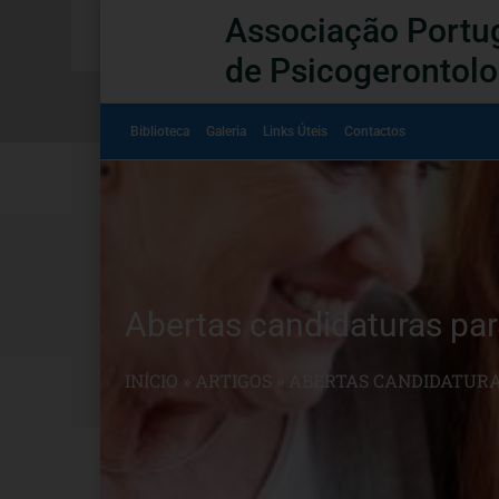
Associação Portu
de Psicogerontolo
Biblioteca
Galeria
Links Úteis
Contactos
Abertas candidaturas par
INÍCIO
»
ARTIGOS
»
ABERTAS CANDIDATURAS