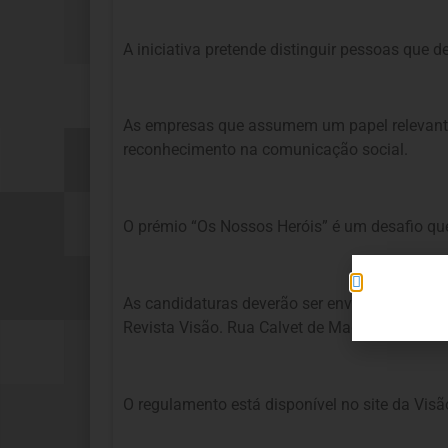
A iniciativa pretende distinguir pessoas que 
As empresas que assumem um papel relevante 
reconhecimento na comunicação social.
O prémio “Os Nossos Heróis” é um desafio que n
As candidaturas deverão ser enviadas para o
Revista Visão. Rua Calvet de Magalhães, n.º 
O regulamento está disponível no site da Visão