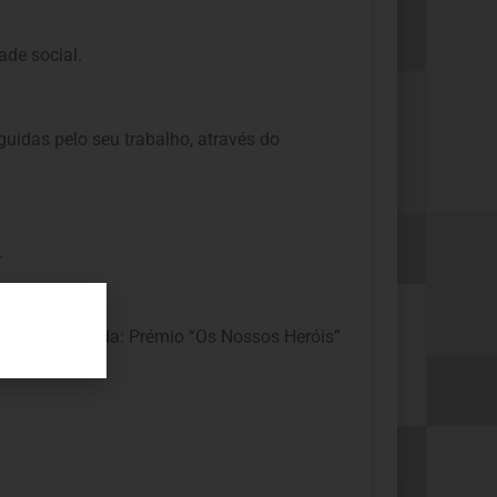
ade social.
idas pelo seu trabalho, através do
.
u para a morada: Prémio “Os Nossos Heróis”