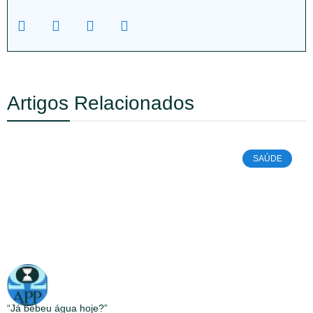
Artigos Relacionados
SAÚDE
“Já bebeu água hoje?”