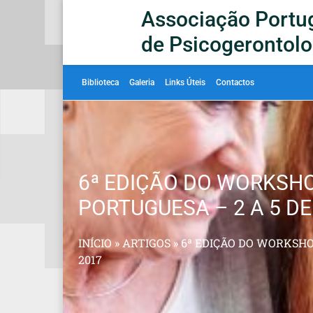
Associação Portu
de Psicogerontolo
Biblioteca
Galeria
Links Úteis
Contactos
6ª EDIÇÃO DO WORKSH
PORTUGUESA – 2 A 5 DE
INÍCIO
»
ARTIGOS
»
6ª EDIÇÃO DO WORKSHO
2017