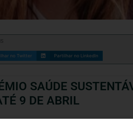
IS
ilhar no Twitter
Partilhar no LinkedIn
RÉMIO SAÚDE SUSTENTÁ
TÉ 9 DE ABRIL