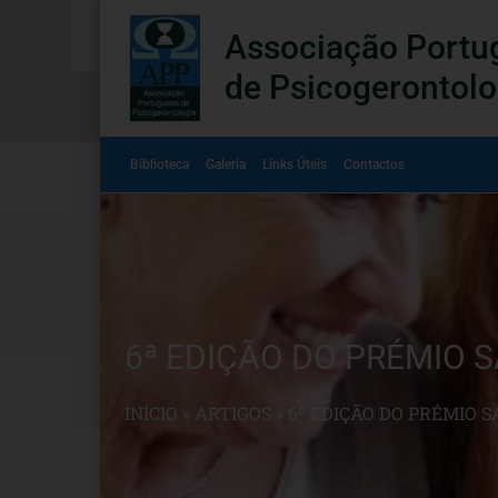
Associação Portu
de Psicogerontolo
Biblioteca
Galeria
Links Úteis
Contactos
6ª EDIÇÃO DO PRÉMIO 
INÍCIO
»
ARTIGOS
»
6ª EDIÇÃO DO PRÉMIO 