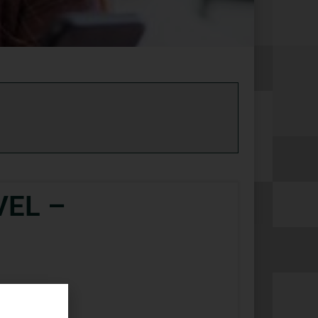
VEL –