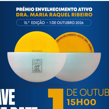
remio-saude-sustentavel-.aspx
ortuguesa de Psicogerontologia
esa de Psicogerontologia-APP, Instituição Particular de Solidar
às questões biopsicológicas e sociais inerentes ao envelhecime
to, saúde, autonomia, participação e segurança das pessoas ido
eracional, e de uma sociedade mais inclusiva para todas as id
os relativamente à idade e ao envelhecimento.