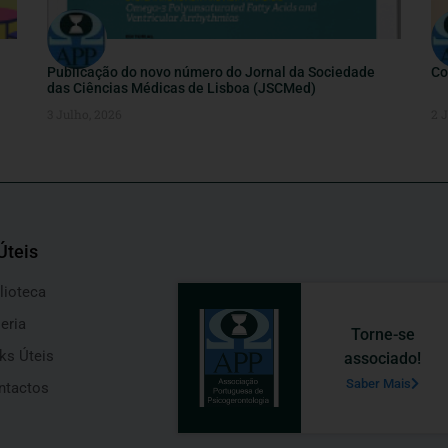
Publicação do novo número do Jornal da Sociedade
Co
das Ciências Médicas de Lisboa (JSCMed)
3 Julho, 2026
2 
Úteis
lioteca
eria
Torne-se
ks Úteis
associado!
Saber Mais
ntactos