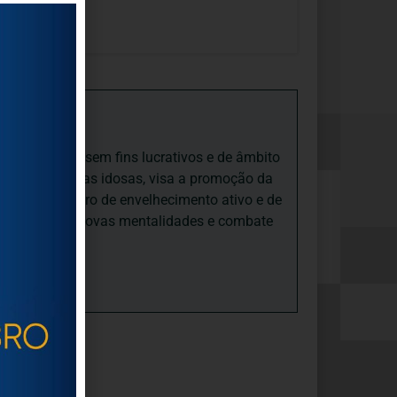
iedade Social sem fins lucrativos e de âmbito
nto e às pessoas idosas, visa a promoção da
sas, num quadro de envelhecimento ativo e de
ades, promove novas mentalidades e combate