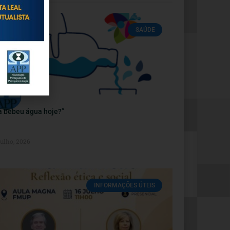
SAÚDE
á bebeu água hoje?”
Julho, 2026
INFORMAÇÕES ÚTEIS