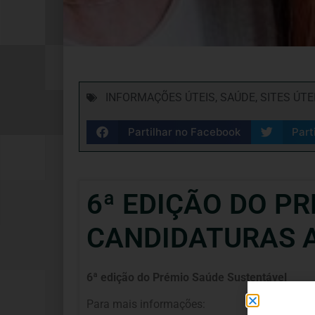
INFORMAÇÕES ÚTEIS
,
SAÚDE
,
SITES ÚTE
Partilhar no Facebook
Part
6ª EDIÇÃO DO P
CANDIDATURAS A
6ª edição do Prémio Saúde Sustentável
Para mais informações: