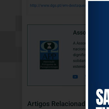
http://www.dgs.pt/em-destaque/6-edicao-do-p
Associação P
A Associação Portugu
nacional, dedica-se 
dignificação, respei
solidariedade interg
estereótipos negativ
Artigos Relacionados