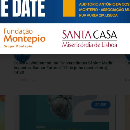
INFORMAÇÕES ÚTEIS
Convite | Webinar online “Universidades Sénior: Medir
“J
Impactos, Sonhar Futuros” 17 de julho (sexta-feira);
14:30
7 Julho, 2026
6 
SAÚDE