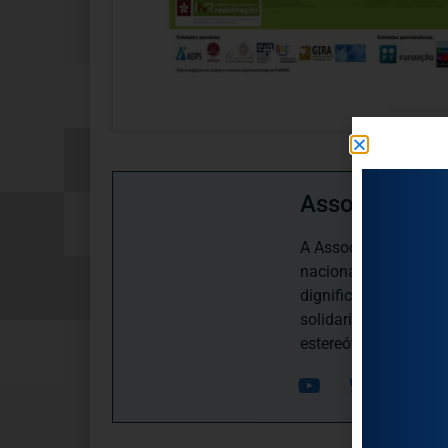
Associação P
A Associação Portugu
nacional, dedica-se 
dignificação, respei
solidariedade interg
estereótipos negativ