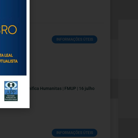
INFORMAÇÕES ÚTEIS
nferência Magnifica Humanitas | FMUP | 16 julho
Julho, 2026
INFORMAÇÕES ÚTEIS