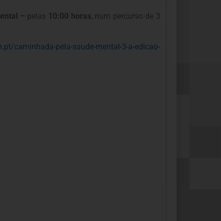
ental –
pelas
10:00 horas
, num percurso de 3
m.
pt/caminhada-pela-saude-
mental-3-a-edicao-