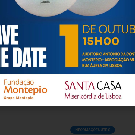
INFORMAÇÕES ÚTEIS
Convite | Webinar online “Universidades Sénior: Medir
Co
Impactos, Sonhar Futuros” 17 de julho (sexta-feira);
14:30
7 Julho, 2026
2 
INFORMAÇÕES ÚTEIS