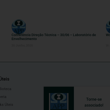
Conferência Direção Técnica – 30/06 – Laboratório de
Wo
Envelhecimento
26 Junho, 2026
16
Úteis
lioteca
eria
Torne-se
ks Úteis
associado!