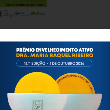
ortuguesa de Psicogerontologia
esa de Psicogerontologia-APP, Instituição Particular de Solidar
às questões biopsicológicas e sociais inerentes ao envelhecime
to, saúde, autonomia, participação e segurança das pessoas ido
eracional, e de uma sociedade mais inclusiva para todas as id
os relativamente à idade e ao envelhecimento.