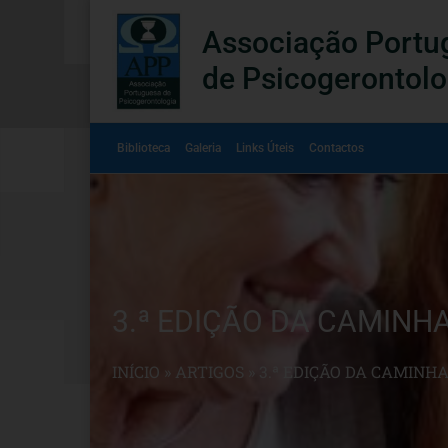
Associação Portu
de Psicogerontolo
Biblioteca
Galeria
Links Úteis
Contactos
3.ª EDIÇÃO DA CAMINH
INÍCIO
»
ARTIGOS
»
3.ª EDIÇÃO DA CAMINH