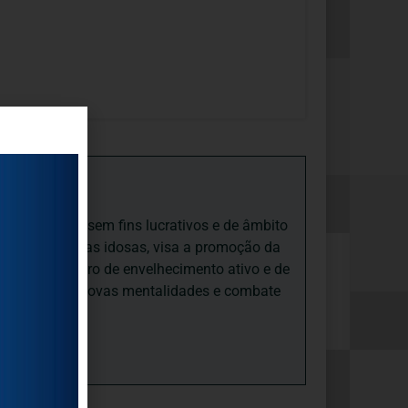
iedade Social sem fins lucrativos e de âmbito
nto e às pessoas idosas, visa a promoção da
sas, num quadro de envelhecimento ativo e de
ades, promove novas mentalidades e combate