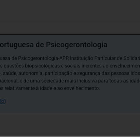
ortuguesa de Psicogerontologia
esa de Psicogerontologia-APP, Instituição Particular de Solidar
às questões biopsicológicas e sociais inerentes ao envelhecime
to, saúde, autonomia, participação e segurança das pessoas ido
eracional, e de uma sociedade mais inclusiva para todas as id
os relativamente à idade e ao envelhecimento.