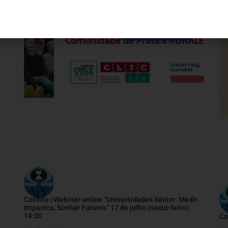
INFORMAÇÕES ÚTEIS
Convite | Webinar online “Universidades Sénior: Medir
Impactos, Sonhar Futuros” 17 de julho (sexta-feira);
14:30
Co