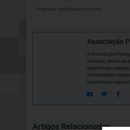
Programa simplificado com link
Associação P
A Associação Portugu
nacional, dedica-se 
dignificação, respei
solidariedade interg
estereótipos negativ
Artigos Relacionados