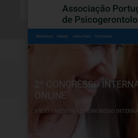
Associação Portu
de Psicogerontolo
Biblioteca
Galeria
Links Úteis
Contactos
2º CONGRESSO INTERNAC
ONLINE
INÍCIO
»
ARTIGOS
»
2º CONGRESSO INTERNA