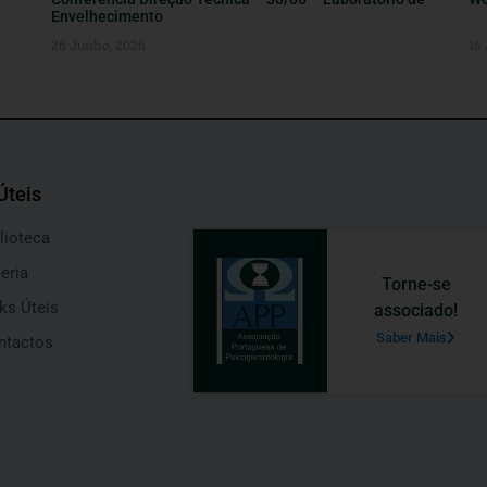
Envelhecimento
26 Junho, 2026
16
Úteis
lioteca
eria
Torne-se
ks Úteis
associado!
Saber Mais
ntactos