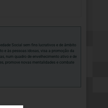
iedade Social sem fins lucrativos e de âmbito
nto e às pessoas idosas, visa a promoção da
sas, num quadro de envelhecimento ativo e de
ades, promove novas mentalidades e combate