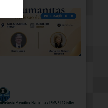
INFORMAÇÕES ÚTEIS
nferência Magnifica Humanitas | FMUP | 16 julho