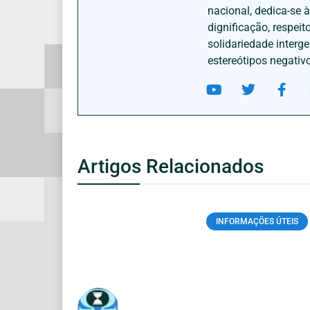
nacional, dedica-se 
dignificação, respei
solidariedade interg
estereótipos negativ
Artigos Relacionados
INFORMAÇÕES ÚTEIS