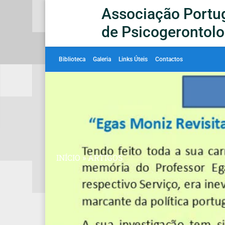
Associação Portu
de Psicogerontolo
Biblioteca
Galeria
Links Úteis
Contactos
INÍCIO
»
ARTIGOS