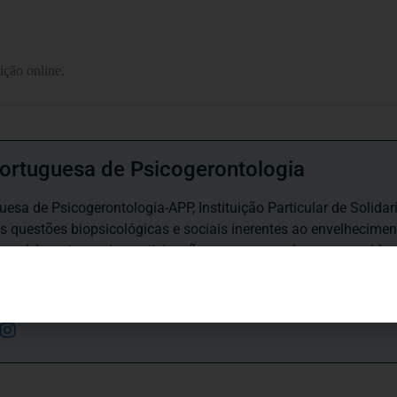
ição online.
ortuguesa de Psicogerontologia
esa de Psicogerontologia-APP, Instituição Particular de Solidar
às questões biopsicológicas e sociais inerentes ao envelhecime
to, saúde, autonomia, participação e segurança das pessoas ido
eracional, e de uma sociedade mais inclusiva para todas as id
os relativamente à idade e ao envelhecimento.