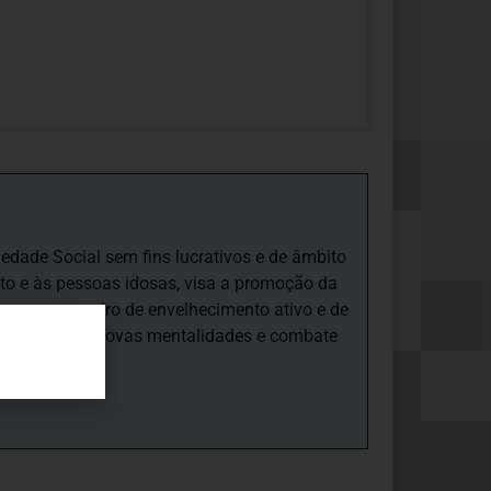
iedade Social sem fins lucrativos e de âmbito
nto e às pessoas idosas, visa a promoção da
sas, num quadro de envelhecimento ativo e de
ades, promove novas mentalidades e combate