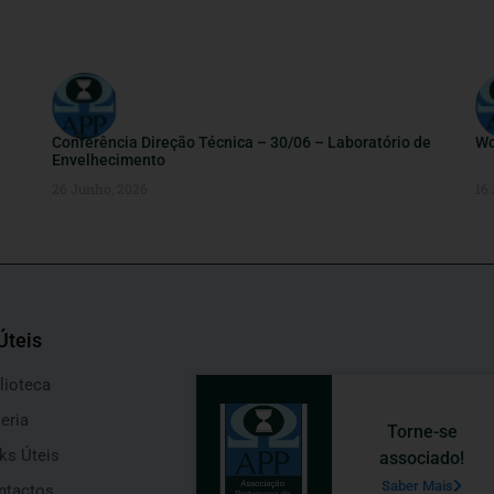
Conferência Direção Técnica – 30/06 – Laboratório de
Wo
Envelhecimento
26 Junho, 2026
16
Úteis
lioteca
eria
Torne-se
ks Úteis
associado!
Saber Mais
ntactos