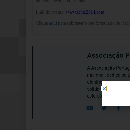
um envelhecimento saudável.
Link do evento:
www.ichte2014.com
Clique
aqui
para submeter o seu formulário de inscr
Associação P
A Associação Portugu
nacional, dedica-se 
dignificação, respei
solidariedade interg
estereótipos negativ