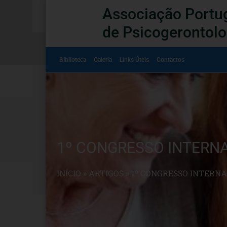
Associação Portu
de Psicogerontolo
Biblioteca
Galeria
Links Úteis
Contactos
1º CONGRESSO INTERNAC
INÍCIO
»
ARTIGOS
»
1º CONGRESSO INTERNACI