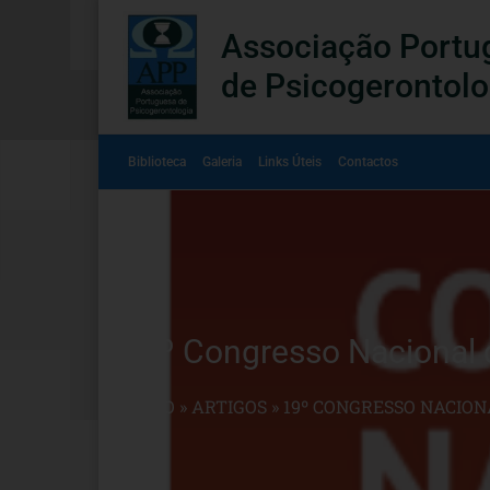
Associação Portu
de Psicogerontolo
Biblioteca
Galeria
Links Úteis
Contactos
19º Congresso Nacional 
INÍCIO
»
ARTIGOS
»
19º CONGRESSO NACIONA