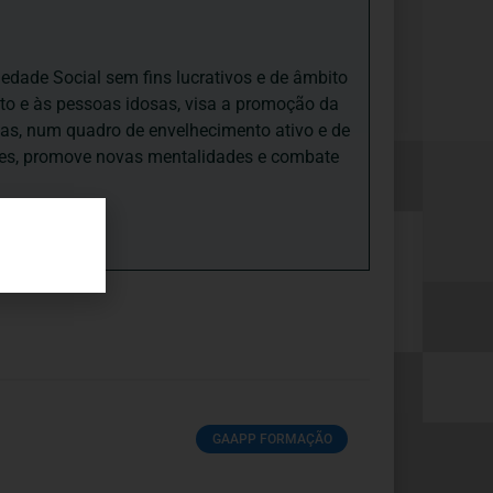
iedade Social sem fins lucrativos e de âmbito
nto e às pessoas idosas, visa a promoção da
sas, num quadro de envelhecimento ativo e de
ades, promove novas mentalidades e combate
GAAPP FORMAÇÃO