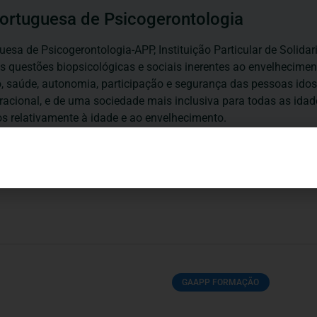
ortuguesa de Psicogerontologia
esa de Psicogerontologia-APP, Instituição Particular de Solidar
às questões biopsicológicas e sociais inerentes ao envelhecime
to, saúde, autonomia, participação e segurança das pessoas ido
eracional, e de uma sociedade mais inclusiva para todas as id
os relativamente à idade e ao envelhecimento.
GAAPP FORMAÇÃO