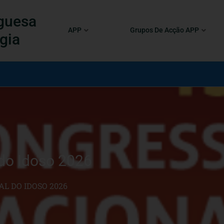
guesa
APP
Grupos De Acção APP
gia
do Idoso 2026
L DO IDOSO 2026