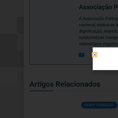
Associação P
A Associação Portugu
nacional, dedica-se 
dignificação, respei
solidariedade interg
estereótipos negativ
Artigos Relacionados
GAAPP FORMAÇÃO