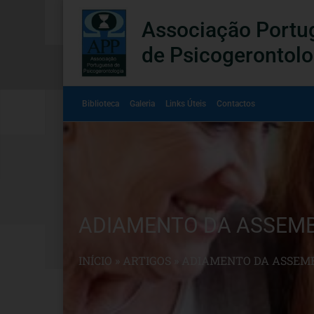
Associação Portu
de Psicogerontolo
Biblioteca
Galeria
Links Úteis
Contactos
ADIAMENTO DA ASSEMB
INÍCIO
»
ARTIGOS
»
ADIAMENTO DA ASSEMB