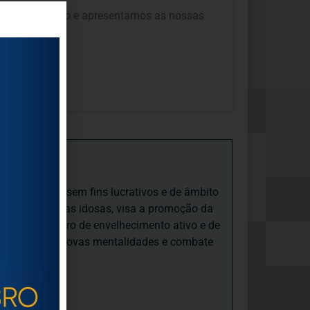
r compreensão e apresentamos as nossas
iedade Social sem fins lucrativos e de âmbito
nto e às pessoas idosas, visa a promoção da
sas, num quadro de envelhecimento ativo e de
ades, promove novas mentalidades e combate