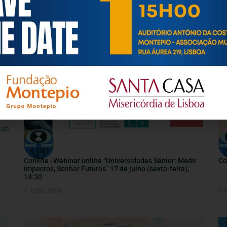
INFORMAÇÕES ÚTEIS
Convite | Webinar online “Universidades Sénior: Medir
Co
Impactos, Sonhar Futuros” 17 de julho (sexta-feira);
14:30
7 Julho, 2026
2 