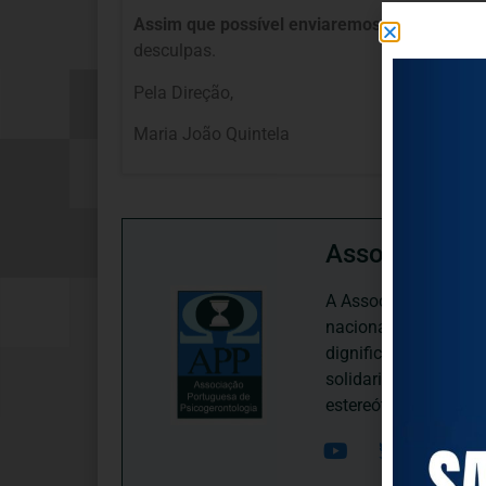
Assim que possível enviaremos nova convoca
desculpas.
Pela Direção,
Maria João Quintela
Associação P
A Associação Portugu
nacional, dedica-se 
dignificação, respei
solidariedade interg
estereótipos negativ