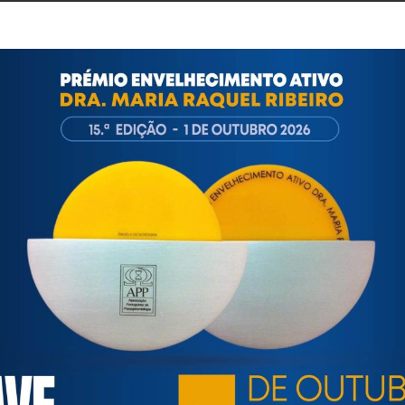
tória e dela daremos conhecimento no site.
Pedimos a melho
ortuguesa de Psicogerontologia
esa de Psicogerontologia-APP, Instituição Particular de Solidar
às questões biopsicológicas e sociais inerentes ao envelhecime
to, saúde, autonomia, participação e segurança das pessoas ido
eracional, e de uma sociedade mais inclusiva para todas as id
os relativamente à idade e ao envelhecimento.