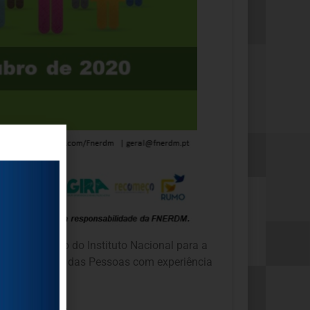
nanciamento do Instituto Nacional para a
ca dos Direitos das Pessoas com experiência
ro (
inclusive)
,