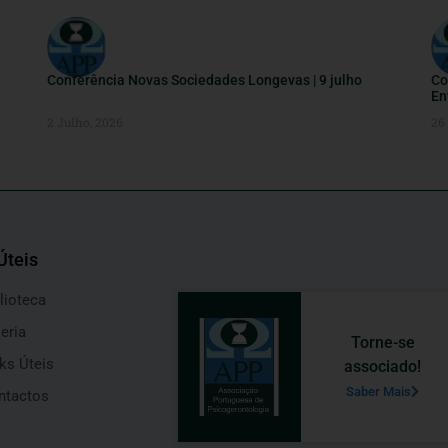
Conferência Novas Sociedades Longevas | 9 julho
Co
En
2 Julho, 2026
26
Úteis
lioteca
eria
Torne-se
ks Úteis
associado!
Saber Mais
ntactos