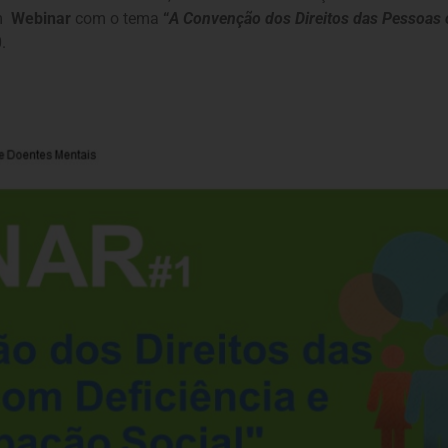
um
Webinar
com o tema
“
A Convenção dos Direitos das Pessoas c
.