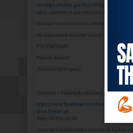
em
https://forms.gle/t8VzTRHxjFMfVjAX6
Após submeter a sua inscrição deverá aguardar
Qualquer esclarecimento adicionar estamos d
Na expectativa de poder contar com a vossa 
P’la?FNERDM?
Patrícia Batista?
(Técnica?de?Projeto)
FNERDM – Federação Nacional de Entidades d
https://www.facebook.com/Fnerdm
www.fnerdm.pt
Telm. 93 956 45 09
Antes de Imprimir este e-mail pense na Nature