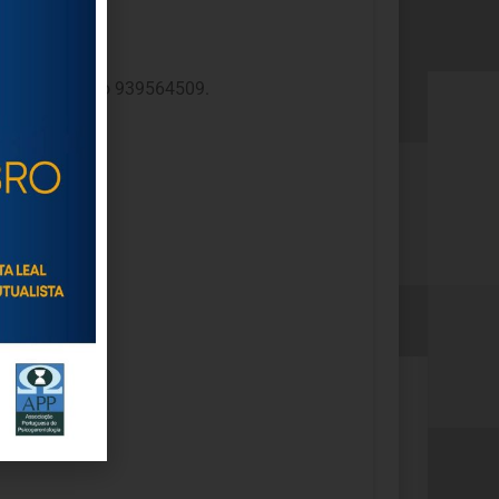
cto telefónico 939564509.