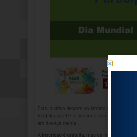
Esta inicitiva decorre
n
o âmbito do?
Projeto?Ag
Reabilitação I.P., e pretende ser um momento 
em doença mental.
A
inscrição é gratuita
, mas os interessados te