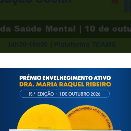
ir é Incluir
que a FNERDM se encontra a desenvolver com o cofi
de reflexão conjunta com o objetivo de lançar a discussão acer
rão obrigatoriamente de proceder à sua inscrição até
9 de outub