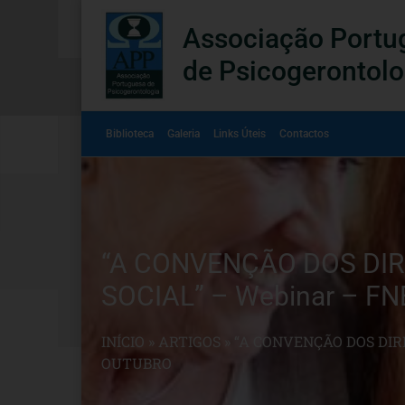
Associação Portu
de Psicogerontolo
Biblioteca
Galeria
Links Úteis
Contactos
“A CONVENÇÃO DOS DIR
SOCIAL” – Webinar – FN
INÍCIO
»
ARTIGOS
»
“A CONVENÇÃO DOS DIRE
OUTUBRO