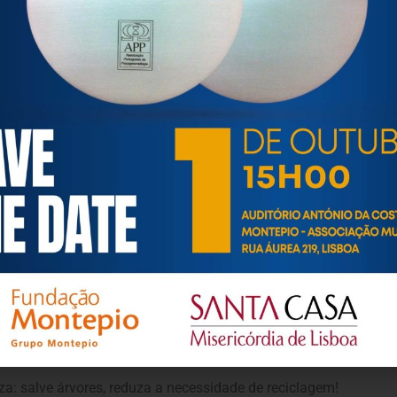
 a confirmação por email até ao final do dia 9 de outubro.
isponíveis através do nosso e-mail
geral@fnerdm.pt
ou do conta
participação, subscrevemo-nos com os melhores cumprimentos,
e Reabilitação de Doentes Mentais
za: salve árvores, reduza a necessidade de reciclagem!