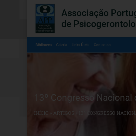
Associação Portu
de Psicogerontolo
Biblioteca
Galeria
Links Úteis
Contactos
13º Congresso Nacional 
INÍCIO
»
ARTIGOS
»
13º CONGRESSO NACION