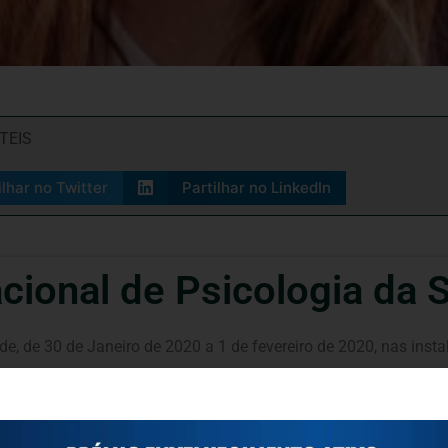
TEIS
ilhar no Twitter
Partilhar no LinkedIn
cional de Psicologia da 
e, de 30 de Janeiro de 2020 a 1 de fevereiro de 2020, nas inst