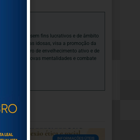
iedade Social sem fins lucrativos e de âmbito
nto e às pessoas idosas, visa a promoção da
sas, num quadro de envelhecimento ativo e de
ades, promove novas mentalidades e combate
INFORMAÇÕES ÚTEIS