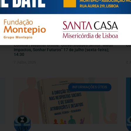
Convite | Webinar online “Universidades Sénior: Medir
Co
Impactos, Sonhar Futuros” 17 de julho (sexta-feira);
14:30
7 Julho, 2026
2 
INFORMAÇÕES ÚTEIS