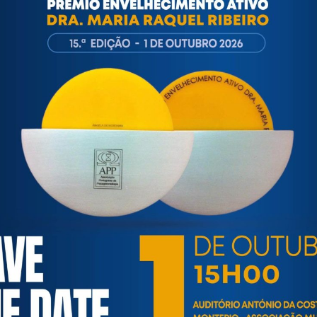
ortuguesa de Psicogerontologia
esa de Psicogerontologia-APP, Instituição Particular de Solidar
às questões biopsicológicas e sociais inerentes ao envelhecime
to, saúde, autonomia, participação e segurança das pessoas ido
eracional, e de uma sociedade mais inclusiva para todas as id
os relativamente à idade e ao envelhecimento.
INFORMAÇÕES ÚTEIS