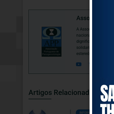
Associação P
A Associação Portugu
nacional, dedica-se 
dignificação, respei
solidariedade interg
estereótipos negativ
Artigos Relacionados
INFORMAÇÕES ÚTEIS