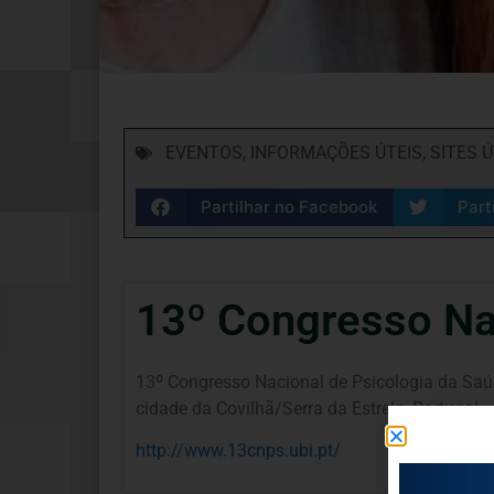
EVENTOS
,
INFORMAÇÕES ÚTEIS
,
SITES Ú
Partilhar no Facebook
Part
13º Congresso Na
13º Congresso Nacional de Psicologia da Saúd
cidade da Covilhã/Serra da Estrela, Portugal
http://www.13cnps.ubi.pt/