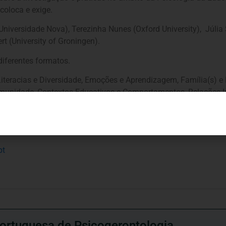
coloca e exige.
Universidade Nova), Terezinha Nunes (Oxford University), Júlia
ert (University of Groningen).
iferentes formatos.
iteracias e Diversidade, Emoções e Aprendizagem, Família(s) e 
omunidade, Contextos Educativos e Comportamentos, Relações I
, professores, educadores de infância, técnicos e estudantes da
ologiaeeducacao/
pt
ortuguesa de Psicogerontologia