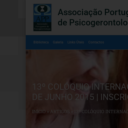
Associação Portu
de Psicogerontolo
Biblioteca
Galeria
Links Úteis
Contactos
13º COLÓQUIO INTERNAC
DE JUNHO 2015 | INSCR
INÍCIO
»
ARTIGOS
»
13º COLÓQUIO INTERNAC