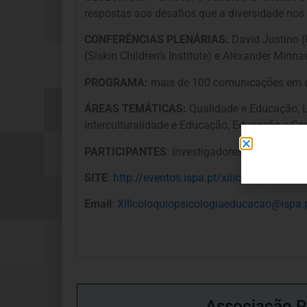
respostas aos desafios que a diversidade nos 
CONFERÊNCIAS PLENÁRIAS:
David Justino (
(Siskin Children’s Institute) e Alexander Minna
PROGRAMA:
mais de 100 comunicações em d
ÁREAS TEMÁTICAS:
Qualidade e Educação, L
Interculturalidade e Educação, Educação e C
PARTICIPANTES
: investigadores, psicólogos
SITE
:
http://eventos.ispa.pt/xiiicoloquiopsic
Email
:
XIIIcoloquiopsicologiaeducacao@ispa.
Associação P