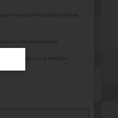
 Serpa Pimentel (ISPA-IU), Robin McWilliam
Educação, Intervenção Precoce,
nterpessoais.
 área da psicologia e/ou da educação.