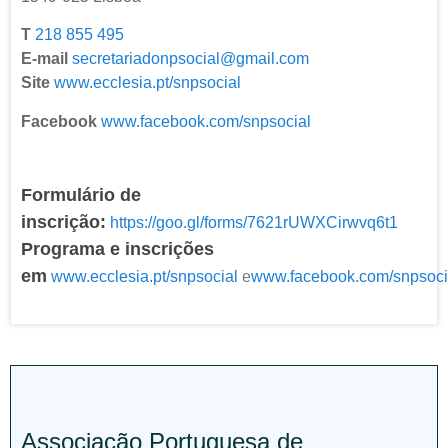
T
218 855 495
E-mail
secretariadonpsocial@gmail.com
Site
www.ecclesia.pt/snpsocial
Facebook
www.facebook.com/snpsocial
Formulário de
inscrição:
https://goo.gl/forms/7621rUWXCirwvq6t1
Programa e inscrições
em
www.ecclesia.pt/snpsocial
e
www.facebook.com/snpsoci
Associação Portuguesa de