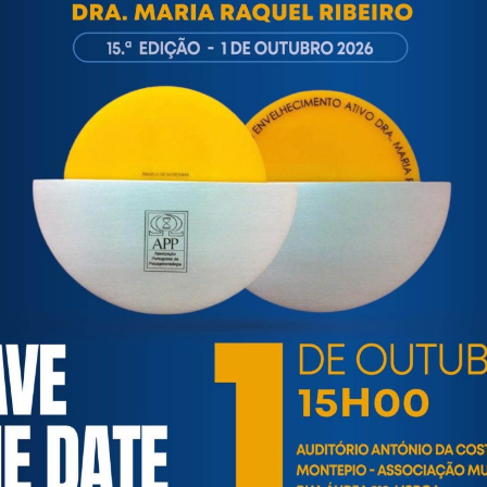
ortuguesa de Psicogerontologia
esa de Psicogerontologia-APP, Instituição Particular de Solidar
às questões biopsicológicas e sociais inerentes ao envelhecime
to, saúde, autonomia, participação e segurança das pessoas ido
eracional, e de uma sociedade mais inclusiva para todas as id
os relativamente à idade e ao envelhecimento.
INFORMAÇÕES ÚTEIS