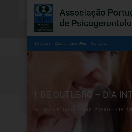
Associação Portu
de Psicogerontolo
Biblioteca
Galeria
Links Úteis
Contactos
1 DE OUTUBRO – DIA I
INÍCIO
»
ARTIGOS
»
1 DE OUTUBRO – DIA IN