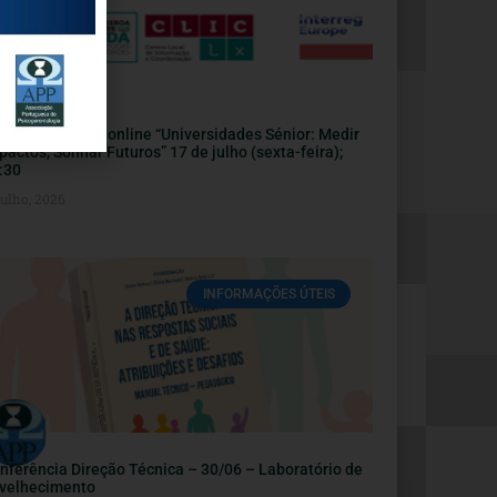
nvite | Webinar online “Universidades Sénior: Medir
pactos, Sonhar Futuros” 17 de julho (sexta-feira);
:30
Julho, 2026
INFORMAÇÕES ÚTEIS
nferência Direção Técnica – 30/06 – Laboratório de
velhecimento