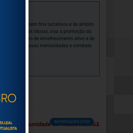
iedade Social sem fins lucrativos e de âmbito
nto e às pessoas idosas, visa a promoção da
sas, num quadro de envelhecimento ativo e de
ades, promove novas mentalidades e combate
INFORMAÇÕES ÚTEIS