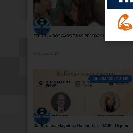
FELIZ DIA DOS AVÕS E DAS PESSOAS IDOSAS
28 Julho, 2026
INFORMAÇÕES ÚTEIS
Conferência Magnifica Humanitas | FMUP | 16 julho