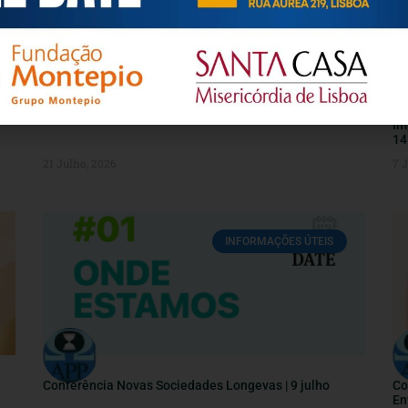
GUIA PRÁTICO – SUBSÍDIO DE DOENÇA
Co
Im
14
21 Julho, 2026
7 
INFORMAÇÕES ÚTEIS
Conferência Novas Sociedades Longevas | 9 julho
Co
En