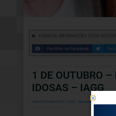
EVENTOS
,
INFORMAÇÕES ÚTEIS
,
NOTÍCI
Partilhar no Facebook
Part
1 DE OUTUBRO –
IDOSAS – IAGG
IAGG-IDOP-Event_Oct-1-2020
Descarregar