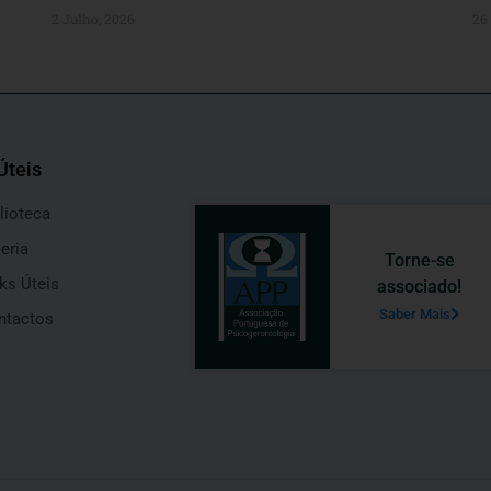
2 Julho, 2026
26
Úteis
lioteca
eria
Torne-se
ks Úteis
associado!
Saber Mais
ntactos