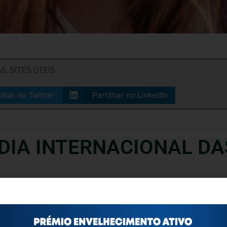
AS
,
SITES ÚTEIS
ilhar no Twitter
Partilhar no LinkedIn
 DIA INTERNACIONAL D