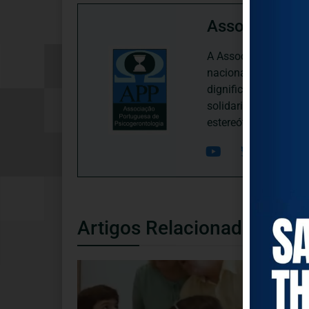
Associação P
A Associação Portugu
nacional, dedica-se 
dignificação, respei
solidariedade interg
estereótipos negativ
Artigos Relacionados
NOTÍCIAS