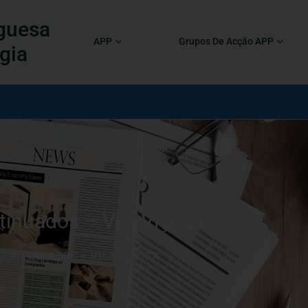
guesa
APP
Grupos De Acção APP
gia
tinuados – Vila Viçosa
CONTINUADOS – VILA VIÇOSA