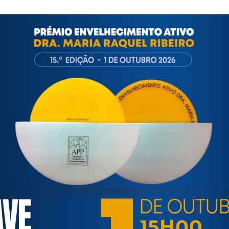
onstrução, um loteamento urbano e a aquisição de equipament
entejo, ao abrigo do Programa Modelar 1 e 2, com uma compart
ortuguesa de Psicogerontologia
esa de Psicogerontologia-APP, Instituição Particular de Solidar
às questões biopsicológicas e sociais inerentes ao envelhecime
to, saúde, autonomia, participação e segurança das pessoas ido
eracional, e de uma sociedade mais inclusiva para todas as id
os relativamente à idade e ao envelhecimento.