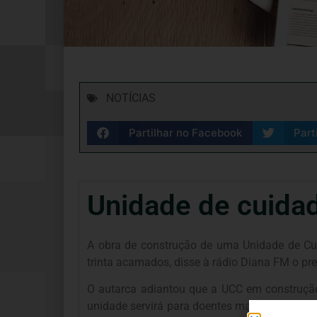
NOTÍCIAS
Partilhar no Facebook
Part
Unidade de cuidad
A obra de construção de uma Unidade de Cui
trinta acamados, disse à rádio Diana FM o pr
O autarca adiantou que a UCC em construção 
unidade servirá para doentes mais necessita