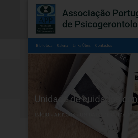
Associação Portu
de Psicogerontolo
Biblioteca
Galeria
Links Úteis
Contactos
Unidade de cuidados con
INÍCIO
»
ARTIGOS
»
UNIDADE DE CUIDADOS 