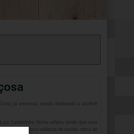
içosa
ora, já arrancou, sendo destinada a acolher
Luís Caldeirinha Roma referiu ainda que esta
mento desta nova valência de saúde, cerca de