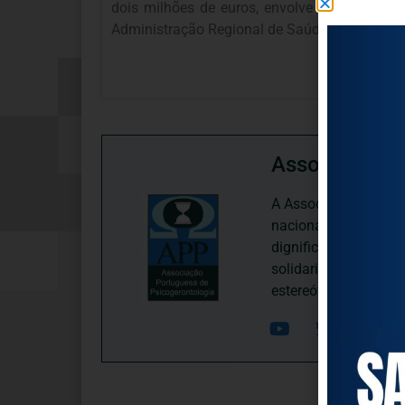
dois milhões de euros, envolve a obra de c
Administração Regional de Saúde (ARS) do Al
Associação P
A Associação Portugu
nacional, dedica-se 
dignificação, respei
solidariedade interg
estereótipos negativ