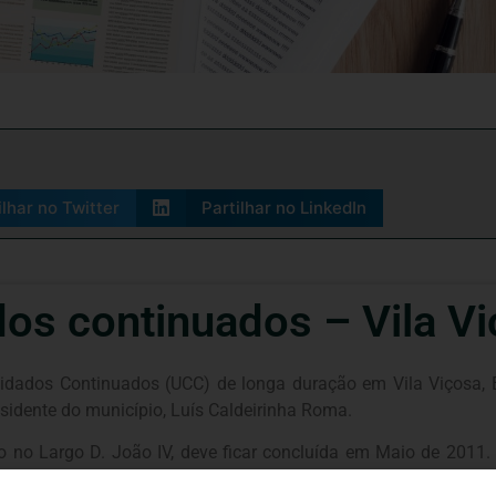
ilhar no Twitter
Partilhar no LinkedIn
os continuados – Vila V
dados Continuados (UCC) de longa duração em Vila Viçosa, Év
esidente do município, Luís Caldeirinha Roma.
no Largo D. João IV, deve ficar concluída em Maio de 2011. 
dos e com doenças prolongadas. Segundo o município, o investi