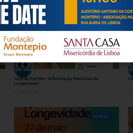
NOTÍCIAS
Ciclo de Partilha: “A Revolução Silenciosa da
CN
Longevidade”
9 Junho, 2026
9 
NOTÍCIAS