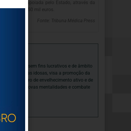
o. A obra é apoiada pelo Estado, através da
icipação de 750 mil euros.
Fonte: Tribuna Médica Press
iedade Social sem fins lucrativos e de âmbito
nto e às pessoas idosas, visa a promoção da
sas, num quadro de envelhecimento ativo e de
ades, promove novas mentalidades e combate