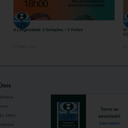
A Longevidade: 2 Gerações – 2 Visões
II
CC
27 Maio, 2026
26
Úteis
lioteca
eria
Torne-se
ks Úteis
associado!
Saber Mais
ntactos