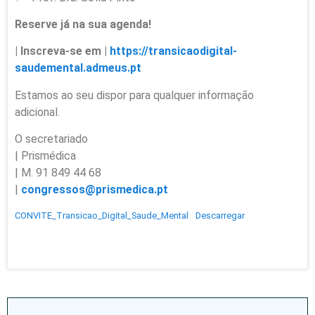
Reserve já na sua agenda!
| Inscreva-se em |
https://transicaodigital-
saudemental.admeus.pt
Estamos ao seu dispor para qualquer informação
adicional.
O secretariado
| Prismédica
| M. 91 849 44 68
|
congressos@prismedica.pt
CONVITE_Transicao_Digital_Saude_Mental
Descarregar