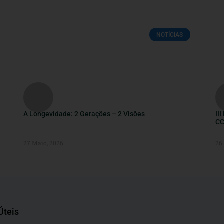
NOTÍCIAS
A Longevidade: 2 Gerações – 2 Visões
II
CC
27 Maio, 2026
26
Úteis