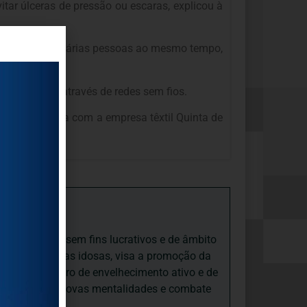
tar úlceras de pressão ou escaras, explicou à
 quem cuida de várias pessoas ao mesmo tempo,
e cada cama através de redes sem fios.
do em parceria com a empresa têxtil Quinta de
iedade Social sem fins lucrativos e de âmbito
nto e às pessoas idosas, visa a promoção da
sas, num quadro de envelhecimento ativo e de
ades, promove novas mentalidades e combate