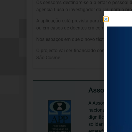
Os sensores destinam-se a alertar o pessoal 
agência Lusa o investigador da UBI para o pro
A aplicação está prevista para enfermarias o
ou em casos de doentes em coma, cuidados in
Nos espaços em que o novo têxtil venha a ser 
O projecto vai ser financiado com 500 mil eu
São Cosme.
Associação P
A Associação Portugu
nacional, dedica-se 
dignificação, respei
solidariedade interg
estereótipos negativ