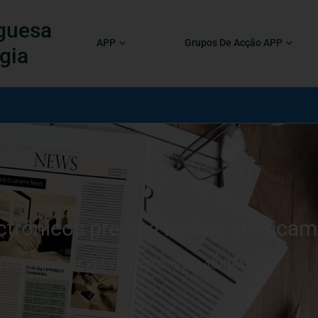
guesa
APP
Grupos De Acção APP
gia
ctrónicos previne lesões em aca
 ELECTRÓNICOS PREVINE LESÕES EM ACAMADOS