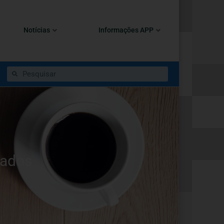
Notícias
Informações APP
mados