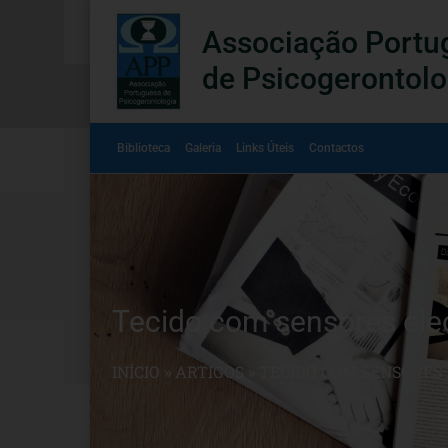
Associação Portu
de Psicogerontolo
Biblioteca
Galeria
Links Úteis
Contactos
Tecido com sensores ele
INÍCIO
»
ARTIGOS
»
TECIDO COM SENSORES