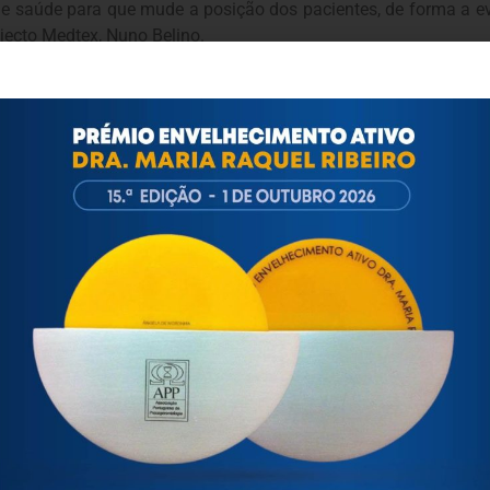
de saúde para que mude a posição dos pacientes, de forma a evi
jecto Medtex, Nuno Belino.
u espaços de internamento, com vista a facilitar as tarefas de
tensivos ou pós-operatório.
utilizado haverá um servidor que vai recolher as informações d
ros pelo Quadro de Referência Estratégico Nacional e desenvolvi
ortuguesa de Psicogerontologia
esa de Psicogerontologia-APP, Instituição Particular de Solidar
às questões biopsicológicas e sociais inerentes ao envelhecime
to, saúde, autonomia, participação e segurança das pessoas ido
eracional, e de uma sociedade mais inclusiva para todas as id
os relativamente à idade e ao envelhecimento.