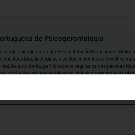
ortuguesa de Psicogerontologia
esa de Psicogerontologia-APP, Instituição Particular de Solidar
às questões biopsicológicas e sociais inerentes ao envelhecime
to, saúde, autonomia, participação e segurança das pessoas ido
eracional, e de uma sociedade mais inclusiva para todas as id
os relativamente à idade e ao envelhecimento.