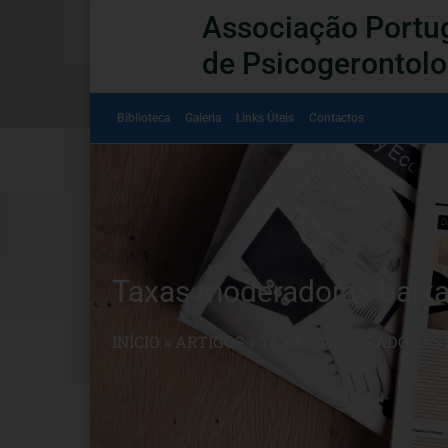
Associação Portu
de Psicogerontolo
Biblioteca
Galeria
Links Úteis
Contactos
Taxas moderadoras baix
INÍCIO
»
ARTIGOS
»
TAXAS MODERADORAS B