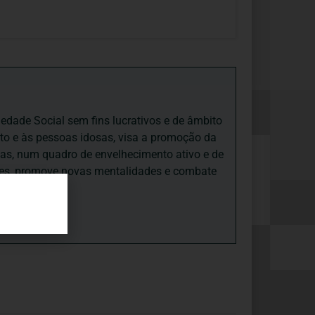
iedade Social sem fins lucrativos e de âmbito
nto e às pessoas idosas, visa a promoção da
sas, num quadro de envelhecimento ativo e de
ades, promove novas mentalidades e combate