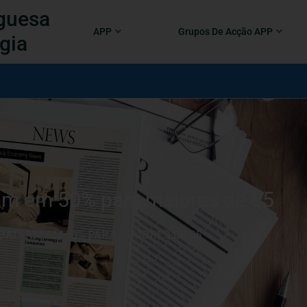
guesa
APP
Grupos De Acção APP
gia
am em 50% para maiores de 65
AIXAM EM 50% PARA MAIORES DE 65