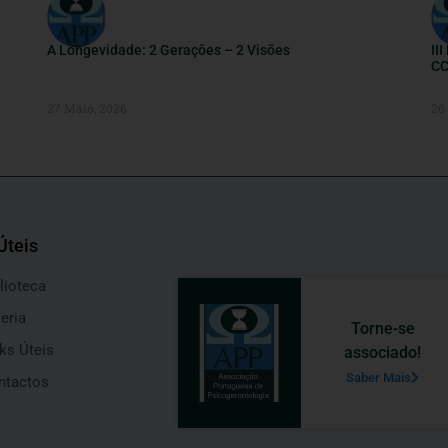
A Longevidade: 2 Gerações – 2 Visões
II
CC
27 Maio, 2026
26
Úteis
lioteca
eria
Torne-se
ks Úteis
associado!
Saber Mais
ntactos