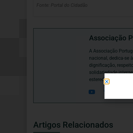
Fonte: Portal do Cidadão
Associação P
A Associação Portugu
nacional, dedica-se 
dignificação, respei
solidariedade interg
estereótipos negativ
Artigos Relacionados