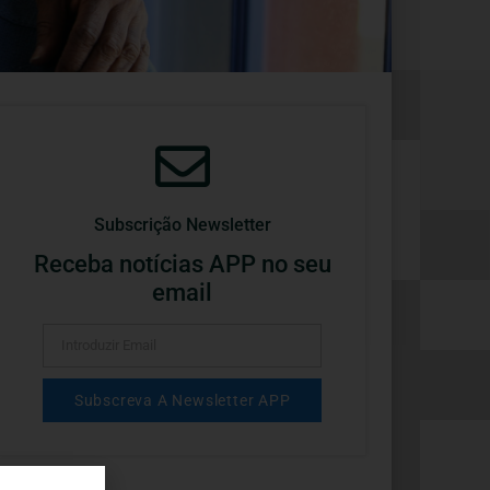
Subscrição Newsletter
Receba notícias APP no seu
email
Subscreva A Newsletter APP
Alternative: