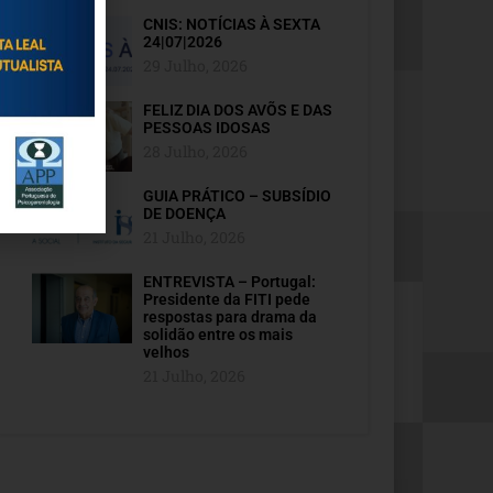
CNIS: NOTÍCIAS À SEXTA
24|07|2026
29 Julho, 2026
FELIZ DIA DOS AVÕS E DAS
PESSOAS IDOSAS
28 Julho, 2026
GUIA PRÁTICO – SUBSÍDIO
DE DOENÇA
21 Julho, 2026
ENTREVISTA – Portugal:
Presidente da FITI pede
respostas para drama da
solidão entre os mais
velhos
21 Julho, 2026