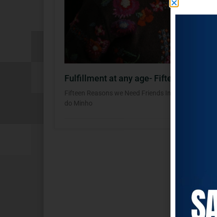
Fulfillment at any age- Fifteen Reaso
Fifteen Reasons we Need Friends Informação envia
do Minho