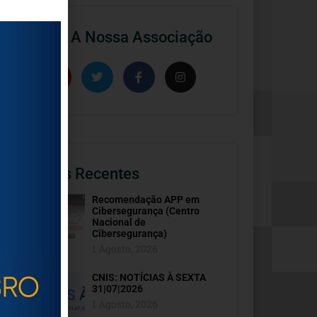
Segue A Nossa Associação
Artigos Recentes
Recomendação APP em
Cibersegurança (Centro
Nacional de
Cibersegurança)
1 Agosto, 2026
CNIS: NOTÍCIAS À SEXTA
31|07|2026
1 Agosto, 2026