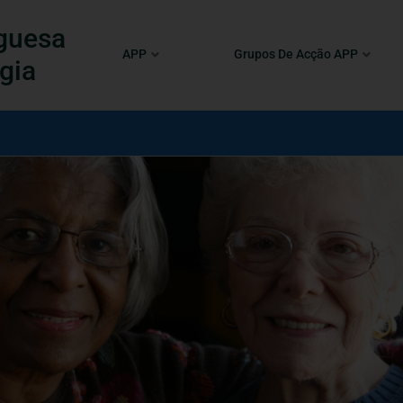
guesa
APP
Grupos De Acção APP
gia