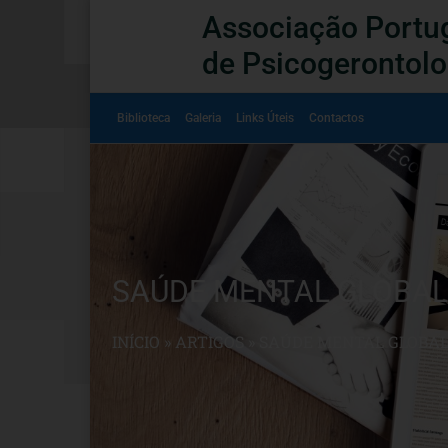
Associação Portu
de Psicogerontolo
Biblioteca
Galeria
Links Úteis
Contactos
SAÚDE MENTAL GLOBAL
INÍCIO
»
ARTIGOS
»
SAÚDE MENTAL GLOBAL