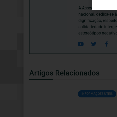
A Associação Portugu
nacional, dedica-se 
dignificação, respei
solidariedade interg
estereótipos negativ
Artigos Relacionados
INFORMAÇÕES ÚTEIS