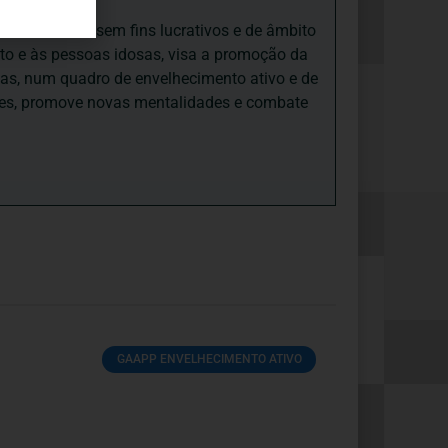
iedade Social sem fins lucrativos e de âmbito
nto e às pessoas idosas, visa a promoção da
sas, num quadro de envelhecimento ativo e de
ades, promove novas mentalidades e combate
GAAPP ENVELHECIMENTO ATIVO