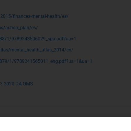
2015/finances-mental-health/es/
ns/action_plan/es/
97488/1/9789243506029_spa.pdf?ua=1
atlas/mental_health_atlas_2014/en/
178879/1/9789241565011_eng.pdf?ua=1&ua=1
3-2020 DA OMS
ortuguesa de Psicogerontologia