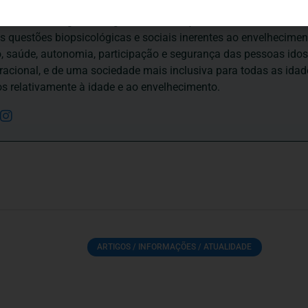
esa de Psicogerontologia-APP, Instituição Particular de Solidar
às questões biopsicológicas e sociais inerentes ao envelhecime
to, saúde, autonomia, participação e segurança das pessoas ido
eracional, e de uma sociedade mais inclusiva para todas as id
os relativamente à idade e ao envelhecimento.
ARTIGOS / INFORMAÇÕES / ATUALIDADE