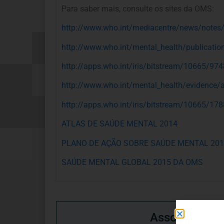
Para saber mais, consulte os sites da OMS:
http://www.who.int/mediacentre/news/notes/
http://www.who.int/mental_health/publicatio
http://apps.who.int/iris/bitstream/10665/
http://www.who.int/mental_health/evidence/
http://apps.who.int/iris/bitstream/10665/
ATLAS DE SAÚDE MENTAL 2014
PLANO DE AÇÃO SOBRE SAÚDE MENTAL 201
SAÚDE MENTAL GLOBAL 2015 DA OMS
Associação P