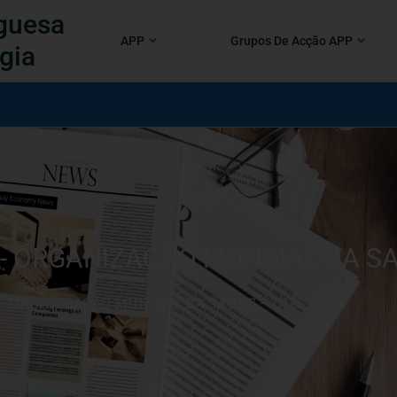
guesa
APP
Grupos De Acção APP
gia
- ORGANIZAÇÃO MUNDIAL DA S
- ORGANIZAÇÃO MUNDIAL DA SAÚDE – OMS