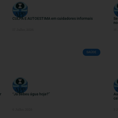
CULPA E AUTOESTIMA em cuidadores informais
Se
no
17 Julho, 2026
15 
SAÚDE
r
“Já bebeu água hoje?”
Au
ca
6 Julho, 2026
3 J