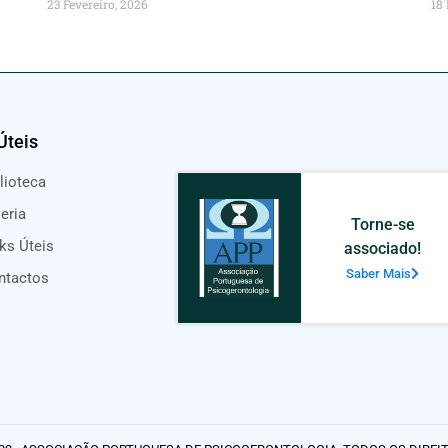
23 Fevereiro, 2026
18 
Úteis
lioteca
eria
Torne-se
ks Úteis
associado!
Saber Mais
ntactos