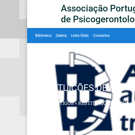
Associação Portu
de Psicogerontolo
Biblioteca
Galeria
Links Úteis
Contactos
RESTITUIÇÕES DE IVA – 
INÍCIO
»
ARTIGOS
»
RESTITUIÇÕES DE IVA – 