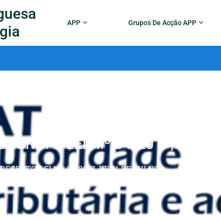
guesa
APP
Grupos De Acção APP
gia
DECRETO-LEI N.º 84/2017, DE 21
DECRETO-LEI N.º 84/2017, DE 21 DE JULHO