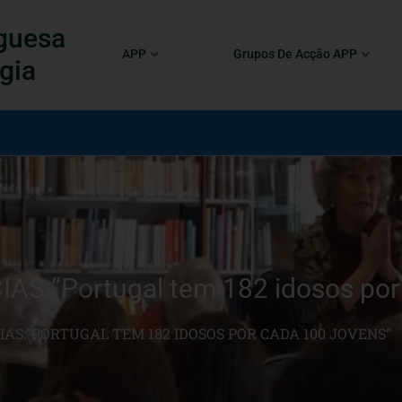
guesa
APP
Grupos De Acção APP
gia
S:”Portugal tem 182 idosos por 
IAS:”PORTUGAL TEM 182 IDOSOS POR CADA 100 JOVENS”