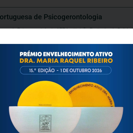
ortuguesa de Psicogerontologia
esa de Psicogerontologia-APP, Instituição Particular de Solidar
às questões biopsicológicas e sociais inerentes ao envelhecime
to, saúde, autonomia, participação e segurança das pessoas ido
eracional, e de uma sociedade mais inclusiva para todas as id
os relativamente à idade e ao envelhecimento.
ARTIGOS / INFORMAÇÕES / ATUALIDADE