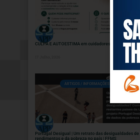
CULPA E AUTOESTIMA em cuidadores informais
17 Julho, 2026
ARTIGOS / INFORMAÇÕES / ATUALIDADE
Portugal Desigual | Um retrato das desigualdades de
rendimentos e da pobreza no país | FFMS