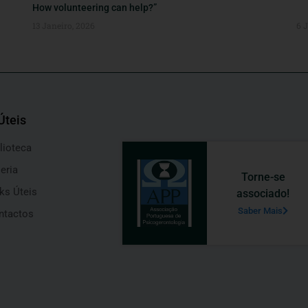
How volunteering can help?”
13 Janeiro, 2026
6 
Úteis
lioteca
eria
Torne-se
ks Úteis
associado!
Saber Mais
ntactos