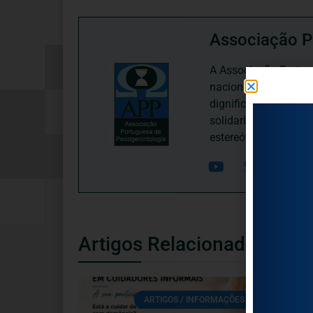
Associação P
A Associação Portugu
nacional, dedica-se 
dignificação, respei
solidariedade interg
estereótipos negativ
Artigos Relacionados
ARTIGOS / INFORMAÇÕES / ATUALIDADE