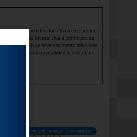
iedade Social sem fins lucrativos e de âmbito
nto e às pessoas idosas, visa a promoção da
sas, num quadro de envelhecimento ativo e de
ades, promove novas mentalidades e combate
ARTIGOS / INFORMAÇÕES / ATUALIDADE