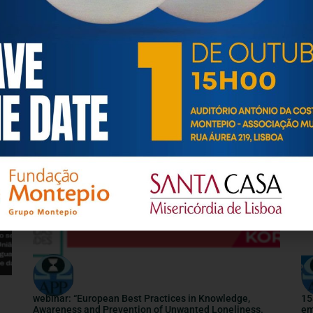
INSTITUTO ABEL SALAZAR
Le
Pe
2 Março, 2026
27 
ARTIGOS / INFORMAÇÕES / ATUALIDADE
webinar: “European Best Practices in Knowledge,
15
Awareness and Prevention of Unwanted Loneliness.
em