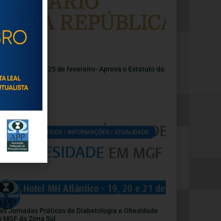
i n.º 7/2026, de 25 de fevereiro- Aprova o Estatuto da
ssoa Idosa
Fevereiro, 2026
ARTIGOS / INFORMAÇÕES / ATUALIDADE
as Jornadas Práticas de Diabetologia e Obesidade
 MGF da Zona Sul