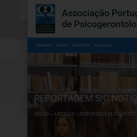
Associação Portu
de Psicogerontolo
Biblioteca
Galeria
Links Úteis
Contactos
REPORTAGEM SIC NOTÍCIA
INÍCIO
»
ARTIGOS
»
REPORTAGEM SIC NOTÍC