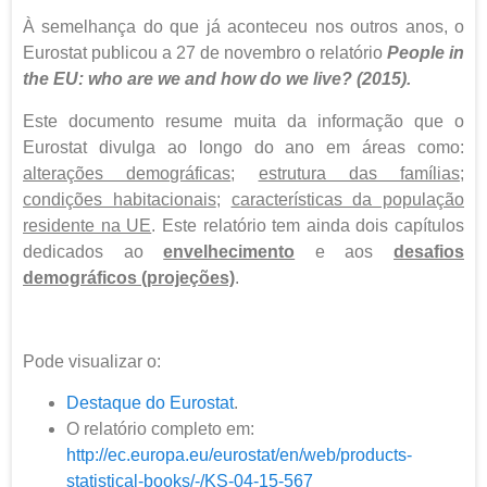
À semelhança do que já aconteceu nos outros anos, o
Eurostat publicou a 27 de novembro o relatório
People in
the EU: who are we and how do we live? (2015).
Este documento resume muita da informação que o
Eurostat divulga ao longo do ano em áreas como:
alterações demográficas
;
estrutura das famílias
;
condições habitacionais
;
características da população
residente na UE
. Este relatório tem ainda dois capítulos
dedicados ao
envelhecimento
e aos
desafios
demográficos (projeções)
.
Pode visualizar o:
Destaque do Eurostat
.
O relatório completo em:
http://ec.europa.eu/eurostat/en/web/products-
statistical-books/-/KS-04-15-567