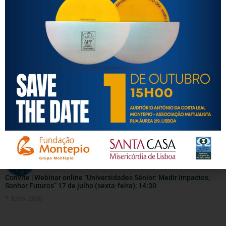
CULPA E AUTOESTIMA em cuidadores informais
17 Julho, 2026
INFORMAÇÕES ÚTEIS
Convite | Webinar online “Universidades Sénior: Medir Impactos,
Sonhar Futuros” 17 de julho (sexta-feira); 14:30
7 Julho, 2026