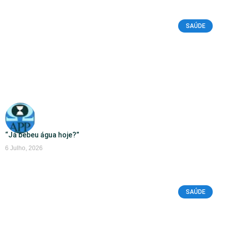
SAÚDE
“Já bebeu água hoje?”
6 Julho, 2026
SAÚDE