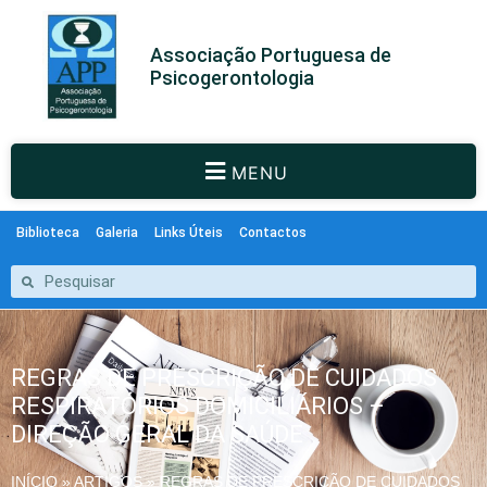
Associação Portuguesa de
Psicogerontologia
MENU
Biblioteca
Galeria
Links Úteis
Contactos
REGRAS DE PRESCRIÇÃO DE CUIDADOS
RESPIRATÓRIOS DOMICILIÁRIOS –
DIREÇÃO GERAL DA SAÚDE
INÍCIO
»
ARTIGOS
»
REGRAS DE PRESCRIÇÃO DE CUIDADOS