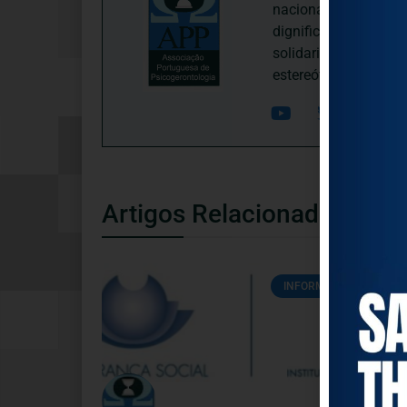
nacional, dedica-se 
dignificação, respei
solidariedade interg
estereótipos negativ
Artigos Relacionados
INFORMAÇÕES ÚTEIS