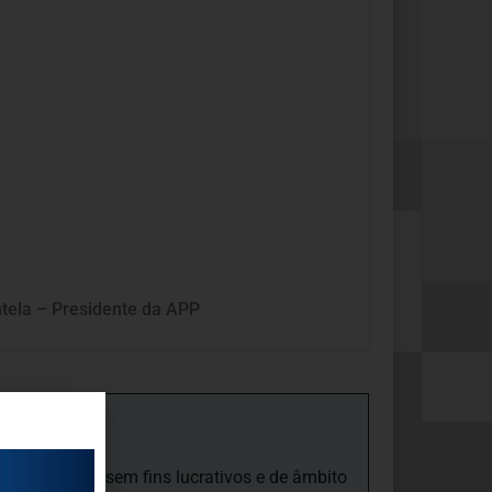
ntela – Presidente da APP
iedade Social sem fins lucrativos e de âmbito