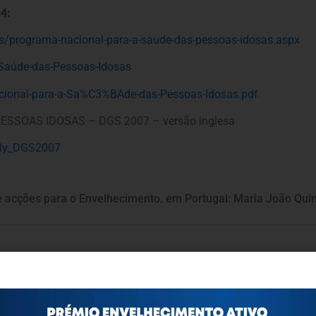
4:
s/programa-nacional-para-a-saude-das-pessoas-idosas.aspx
Saúde-das-Pessoas-Idosas
acional-para-a-Sa%C3%BAde-das-Pessoas-Idosas.pdf
SOAS IDOSAS – DGS 2007 – versão inglesa
erly_DGS2007
s e acções para o Envelhecimento, em Portugal: Maria João Qui
ortuguesa de Psicogerontologia
esa de Psicogerontologia-APP, Instituição Particular de Solidar