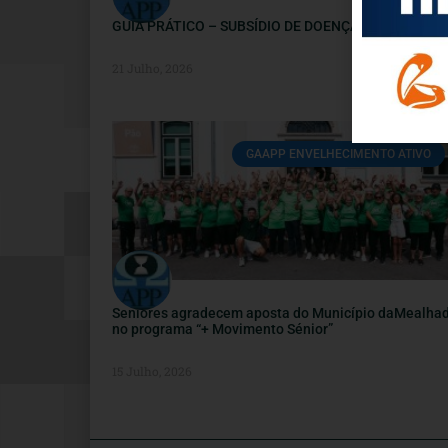
GUIA PRÁTICO – SUBSÍDIO DE DOENÇA
21 Julho, 2026
GAAPP ENVELHECIMENTO ATIVO
Seniores agradecem aposta do Município daMealha
no programa “+ Movimento Sénior”
15 Julho, 2026