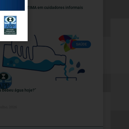
LPA E AUTOESTIMA em cuidadores informais
 Julho, 2026
SAÚDE
á bebeu água hoje?”
Julho, 2026