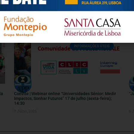
ENTREVISTA – Portugal: Presidente da FITI pede
CU
respostas para drama da solidão entre os mais velhos
21 Julho, 2026
17
INFORMAÇÕES ÚTEIS
da
Convite | Webinar online “Universidades Sénior: Medir
“J
Impactos, Sonhar Futuros” 17 de julho (sexta-feira);
14:30
7 Julho, 2026
6 