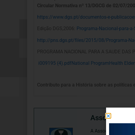
Circular Normativa nº 13/DGCG de 02/07/200
https://www.dgs.pt/documentos-e-publicacoe
Edição DGS,2006:
Programa-Nacional-para-a-
http://pns.dgs.pt/files/2015/08/Programa-N
PROGRAMA NACIONAL PARA A SAUDE DAS PES
i009195 (4).pdfNational ProgramHealth Eld
Contributo para a História sobre as política
Associação P
A Associação Portugu