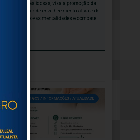
nto e às pessoas idosas, visa a promoção da
sas, num quadro de envelhecimento ativo e de
ades, promove novas mentalidades e combate
ARTIGOS / INFORMAÇÕES / ATUALIDADE