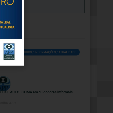
ARTIGOS / INFORMAÇÕES / ATUALIDADE
LPA E AUTOESTIMA em cuidadores informais
 Julho, 2026