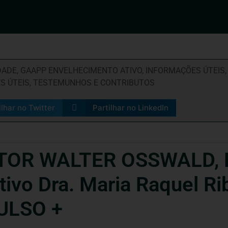
DADE
,
GAAPP ENVELHECIMENTO ATIVO
,
INFORMAÇÕES ÚTEIS
ES ÚTEIS
,
TESTEMUNHOS E CONTRIBUTOS
ilhar no Twitter
Partilhar no LinkedIn
OR WALTER OSSWALD, 
ivo Dra. Maria Raquel Ri
PULSO +