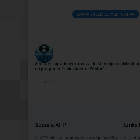
GAAPP ENVELHECIMENTO ATIVO
Seniores agradecem aposta do Município daMealha
no programa “+ Movimento Sénior”
15 Julho, 2026
Sobre a APP
Links 
Bib
A APP visa a promoção da dignificação,