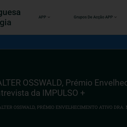
guesa
APP
Grupos De Acção APP
gia
ER OSSWALD, Prémio Envelhecim
ntrevista da IMPULSO +
TER OSSWALD, PRÉMIO ENVELHECIMENTO ATIVO DRA. MA