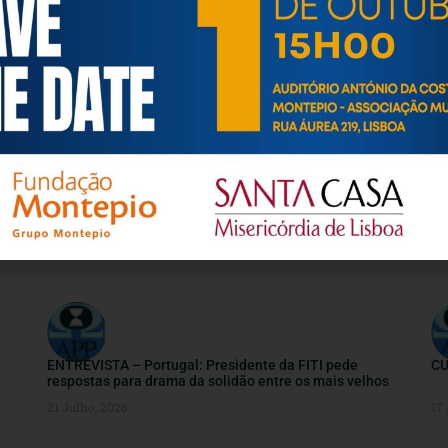
TESTEMUNHOS E CONTRIBUTOS
ENTREVISTA – Portugal: Presidente da FITI pede
CU
respostas para drama da solidão entre os mais velhos
21 Julho, 2026
17