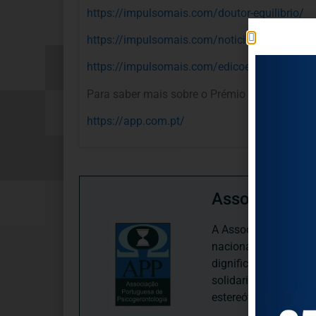
https://impulsomais.com/doutor-equilibrio/
https://impulsomais.com/noticias/jovens-pa
https://impulsomais.com/edicoes/
Para saber mais sobre o Prémio Envelheciment
https://app.com.pt/
Associação P
A Associação Portugu
nacional, dedica-se 
dignificação, respei
solidariedade interg
estereótipos negativ