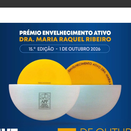
ra-sempre/
o Ativo Dra. Maria Raquel Ribeiro, consulte o site da Associa
ortuguesa de Psicogerontologia
esa de Psicogerontologia-APP, Instituição Particular de Solidar
às questões biopsicológicas e sociais inerentes ao envelhecime
to, saúde, autonomia, participação e segurança das pessoas ido
eracional, e de uma sociedade mais inclusiva para todas as id
os relativamente à idade e ao envelhecimento.