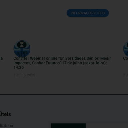
INFORMAÇÕES ÚTEIS
da
Convite | Webinar online “Universidades Sénior: Medir
Co
Impactos, Sonhar Futuros” 17 de julho (sexta-feira);
14:30
7 Julho, 2026
2 
Úteis
lioteca