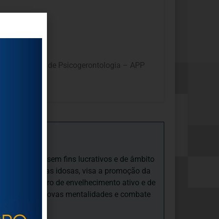
ção Portuguesa de Psicogerontologia – APP
iedade Social sem fins lucrativos e de âmbito
nto e às pessoas idosas, visa a promoção da
sas, num quadro de envelhecimento ativo e de
ades, promove novas mentalidades e combate