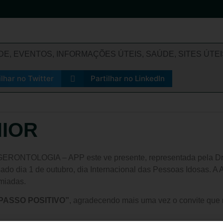
ADE
,
EVENTOS
,
INFORMAÇÕES ÚTEIS
,
SAÚDE
,
SITES ÚTEI
ilhar no Twitter
Partilhar no LinkedIn
NIOR
LOGIA – APP este ve presente, representada pela Dra. V
sado dia 1 de outubro, dia Internacional das Pessoas Idosas. A
miadas.
PASSO POSITIVO”
, agradecendo mais uma vez o convite que n