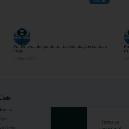
SAÚDE
Aumento da temperatura: recomendações contra o
Pu
calor
da
3 Julho, 2026
3 J
Úteis
lioteca
eria
Torne-se
ks Úteis
associado!