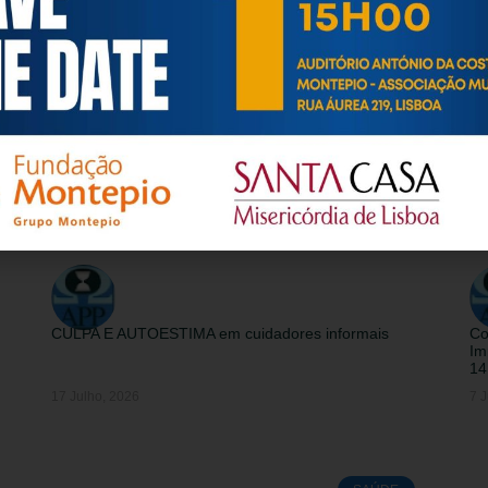
ARTIGOS / INFORMAÇÕES / ATUALIDADE
CULPA E AUTOESTIMA em cuidadores informais
Co
Im
14
17 Julho, 2026
7 J