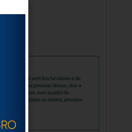
riedade Social sem fins lucrativos e de
lhecimento e às pessoas idosas, visa a
as pessoas idosas, num quadro de
inclusiva para todas as idades, promove
nvelhecimento.