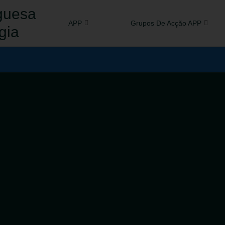
guesa
APP
Grupos De Acção APP
gia