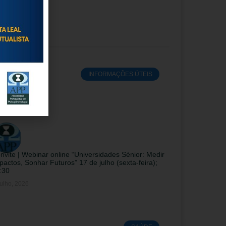
INFORMAÇÕES ÚTEIS
nvite | Webinar online “Universidades Sénior: Medir
pactos, Sonhar Futuros” 17 de julho (sexta-feira);
:30
ulho, 2026