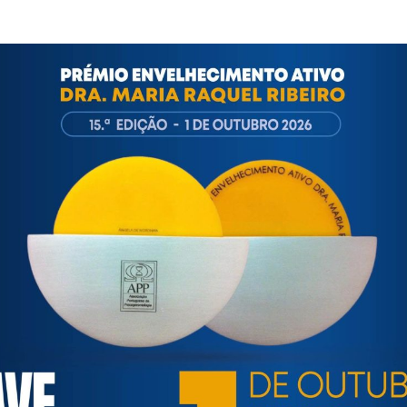
ial/solidariedade/premio-bpi-seniores
rtuguesa de Psicogerontologia
esa de Psicogerontologia-APP, Instituição Particular de Solida
ica-se às questões biopsicológicas e sociais inerentes ao enve
cação, respeito, saúde, autonomia, participação e segurança d
 e de solidariedade intergeracional, e de uma sociedade mais 
e combate estereótipos negativos relativamente à idade e ao e