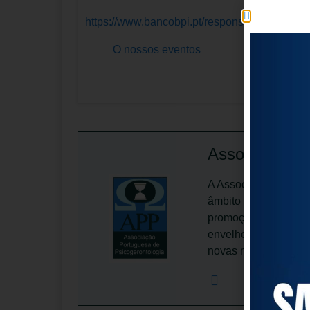
https://www.bancobpi.pt/responsabilidade-soc
O nossos eventos
Associação Po
A Associação Portugu
âmbito nacional, ded
promoção da dignifi
envelhecimento ativo
novas mentalidades 