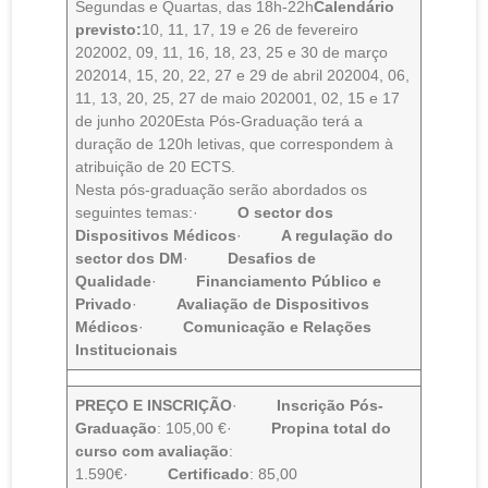
Segundas e Quartas, das 18h-22h
Calendário
previsto:
10, 11, 17, 19 e 26 de fevereiro
202002, 09, 11, 16, 18, 23, 25 e 30 de março
202014, 15, 20, 22, 27 e 29 de abril 202004, 06,
11, 13, 20, 25, 27 de maio 202001, 02, 15 e 17
de junho 2020Esta Pós-Graduação terá a
duração de 120h letivas, que correspondem à
atribuição de 20 ECTS.
Nesta pós-graduação serão abordados os
seguintes temas:·
O sector dos
Dispositivos Médicos
·
A regulação do
sector dos DM
·
Desafios de
Qualidade
·
Financiamento Público e
Privado
·
Avaliação de Dispositivos
Médicos
·
Comunicação e Relações
Institucionais
PREÇO E INSCRIÇÃO
·
Inscrição Pós-
Graduação
: 105,00 €·
Propina total do
curso com avaliação
:
1.590€·
Certificado
: 85,00