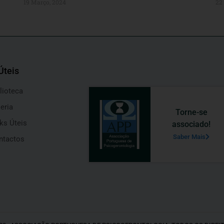
19 Março, 2024
22 
Úteis
lioteca
eria
Torne-se
ks Úteis
associado!
Saber Mais
ntactos