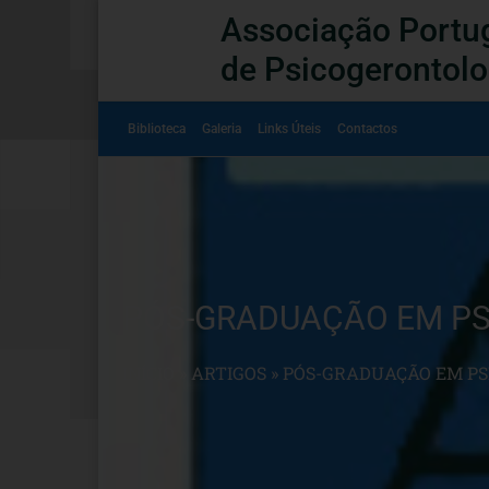
Associação Portu
de Psicogerontolo
Biblioteca
Galeria
Links Úteis
Contactos
PÓS-GRADUAÇÃO EM PS
INÍCIO
»
ARTIGOS
»
PÓS-GRADUAÇÃO EM PS