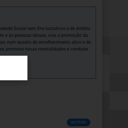
iedade Social sem fins lucrativos e de âmbito
nto e às pessoas idosas, visa a promoção da
sas, num quadro de envelhecimento ativo e de
ades, promove novas mentalidades e combate
NOTÍCIAS