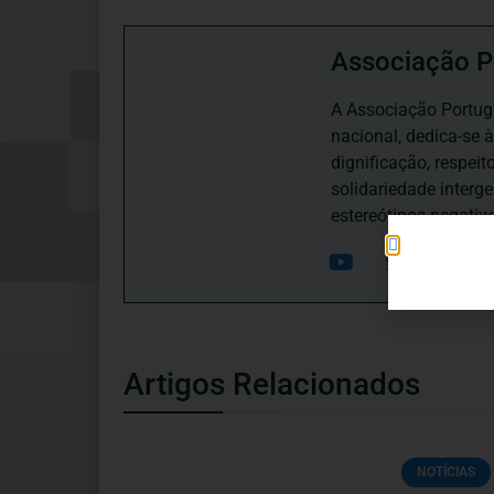
Associação P
A Associação Portugu
nacional, dedica-se 
dignificação, respei
solidariedade interg
estereótipos negativ
Artigos Relacionados
NOTÍCIAS