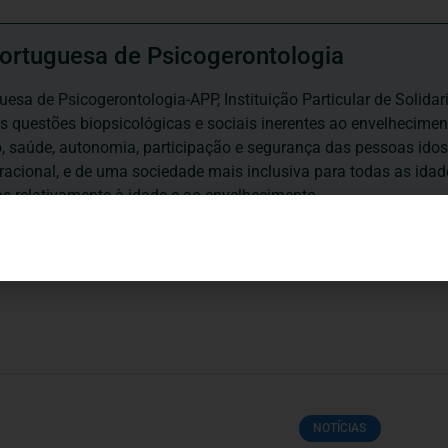
ortuguesa de Psicogerontologia
esa de Psicogerontologia-APP, Instituição Particular de Solidar
às questões biopsicológicas e sociais inerentes ao envelhecime
to, saúde, autonomia, participação e segurança das pessoas ido
eracional, e de uma sociedade mais inclusiva para todas as id
os relativamente à idade e ao envelhecimento.
NOTÍCIAS