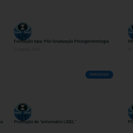
Formação Ispa: Pós-Graduação Psicogerontologia
IS
12 Agosto, 2025
27
PARCERIAS
ia
Promoção de “aniversário LIDEL”
PÓ