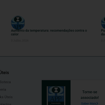
Aumento da temperatura: recomendações contra o
Pu
calor
da
3 Julho, 2026
3 J
Úteis
lioteca
eria
Torne-se
ks Úteis
associado!
Saber Mais
ntactos