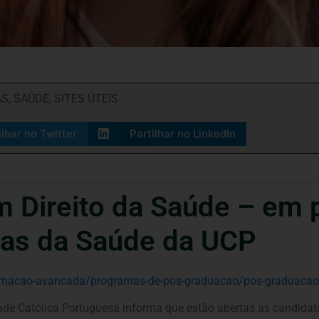
AS
,
SAÚDE
,
SITES ÚTEIS
ilhar no Twitter
Partilhar no LinkedIn
 Direito da Saúde – em 
cias da Saúde da UCP
t-formacao-avancada/programas-de-pos-graduacao/pos-graduacao
dade Católica Portuguesa informa que estão abertas as candida