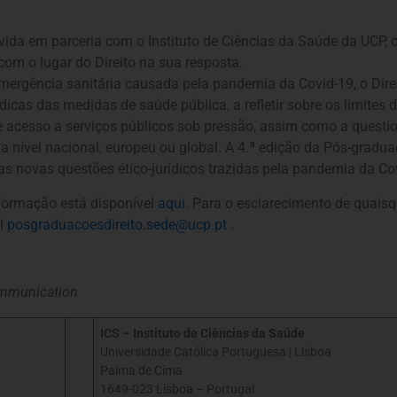
da em parceria com o Instituto de Ciências da Saúde da UCP, ol
com o lugar do Direito na sua resposta.
mergência sanitária causada pela pandemia da Covid-19, o Dire
dicas das medidas de saúde pública, a refletir sobre os limites 
acesso a serviços públicos sob pressão, assim como a questio
 a nível nacional, europeu ou global. A 4.ª edição da Pós-gradu
 as novas questões ético-jurídicos trazidas pela pandemia da C
nformação está disponível
aqui
. Para o esclarecimento de quaisq
il
posgraduacoesdireito.sede@ucp.pt
.
ommunication
ICS – Instituto de Ciências da Saúde
Universidade Católica Portuguesa | Lisboa
Palma de Cima
1649-023 Lisboa – Portugal