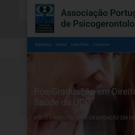
Associação Portu
de Psicogerontolo
Biblioteca
Galeria
Links Úteis
Contactos
Pós-Graduação em Direito
Saúde da UCP
INÍCIO
»
ARTIGOS
»
PÓS-GRADUAÇÃO EM DIR