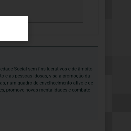
iedade Social sem fins lucrativos e de âmbito
nto e às pessoas idosas, visa a promoção da
sas, num quadro de envelhecimento ativo e de
ades, promove novas mentalidades e combate