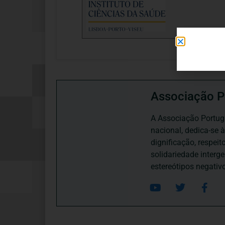
Associação P
A Associação Portugu
nacional, dedica-se 
dignificação, respei
solidariedade interg
estereótipos negativ