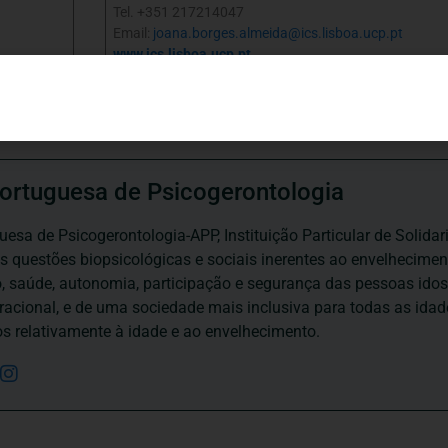
Tel. +351 217214047
Email:
joana.borges.almeida@ics.lisboa.ucp.pt
www.ics.lisboa.ucp.pt
ortuguesa de Psicogerontologia
esa de Psicogerontologia-APP, Instituição Particular de Solidar
às questões biopsicológicas e sociais inerentes ao envelhecime
to, saúde, autonomia, participação e segurança das pessoas ido
eracional, e de uma sociedade mais inclusiva para todas as id
os relativamente à idade e ao envelhecimento.