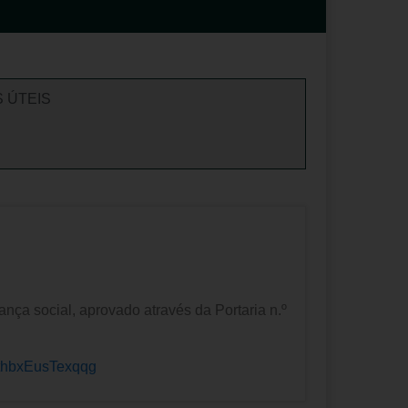
S ÚTEIS
nça social, aprovado através da Portaria n.º
xthbxEusTexqqg