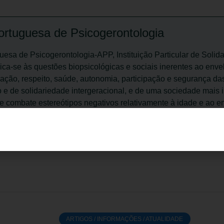
rtuguesa de Psicogerontologia
esa de Psicogerontologia-APP, Instituição Particular de Solida
ica-se às questões biopsicológicas e sociais inerentes ao enve
cação, respeito, saúde, autonomia, participação e segurança d
 e de solidariedade intergeracional, e de uma sociedade mais 
e combate estereótipos negativos relativamente à idade e ao e
ARTIGOS / INFORMAÇÕES / ATUALIDADE