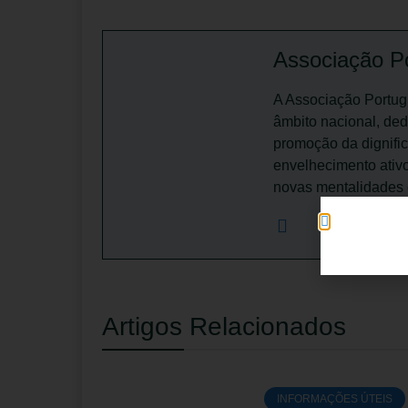
Associação Po
A Associação Portugu
âmbito nacional, ded
promoção da dignifi
envelhecimento ativo
novas mentalidades 
Artigos Relacionados
INFORMAÇÕES ÚTEIS