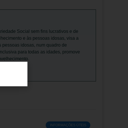
riedade Social sem fins lucrativos e de
lhecimento e às pessoas idosas, visa a
as pessoas idosas, num quadro de
inclusiva para todas as idades, promove
nvelhecimento.
INFORMAÇÕES ÚTEIS