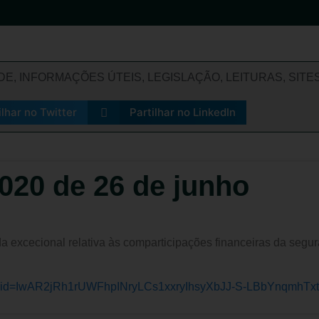
ADE
,
INFORMAÇÕES ÚTEIS
,
LEGISLAÇÃO
,
LEITURAS
,
SITE
ilhar no Twitter
Partilhar no LinkedIn
2020 de 26 de junho
 excecional relativa às comparticipações financeiras da segura
86?fbclid=IwAR2jRh1rUWFhpINryLCs1xxryIhsyXbJJ-S-LBbYnqmhT