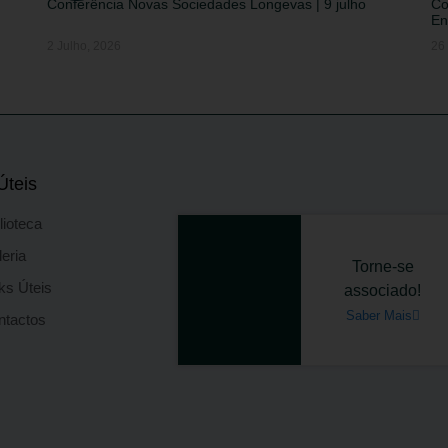
Conferência Novas Sociedades Longevas | 9 julho
Co
En
2 Julho, 2026
26
Úteis
lioteca
eria
Torne-se
ks Úteis
associado!
Saber Mais
ntactos