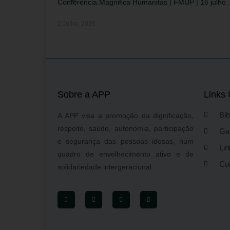
Conferência Magnifica Humanitas | FMUP | 16 julho
2 Julho, 2026
Sobre a APP
Links 
Bib
A APP visa a promoção da dignificação,
respeito, saúde, autonomia, participação
Gal
e segurança das pessoas idosas, num
Lin
quadro de envelhecimento ativo e de
Co
solidariedade intergeracional.