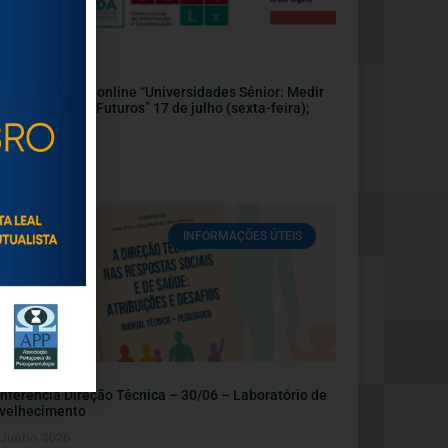
nvite | Webinar online “Universidades Sénior: Medir
pactos, Sonhar Futuros” 17 de julho (sexta-feira);
:30
Julho, 2026
INFORMAÇÕES ÚTEIS
nferência Direção Técnica – 30/06 – Laboratório de
velhecimento
 Junho, 2026