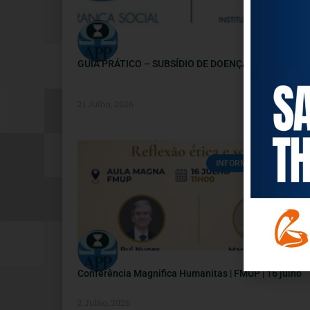
GUIA PRÁTICO – SUBSÍDIO DE DOENÇA
21 Julho, 2026
INFORMAÇÕES ÚTEIS
Conferência Magnifica Humanitas | FMUP | 16 julho
2 Julho, 2026