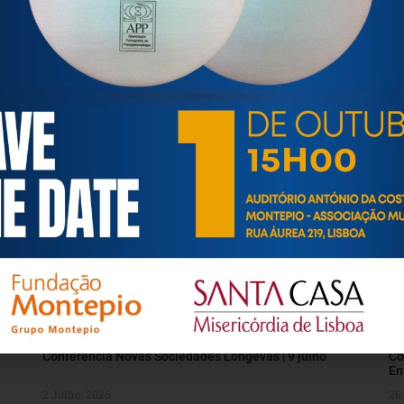
Seniores agradecem aposta do Município daMealhada
Co
no programa “+ Movimento Sénior”
Im
14
15 Julho, 2026
7 
INFORMAÇÕES ÚTEIS
Conferência Novas Sociedades Longevas | 9 julho
Co
En
2 Julho, 2026
26