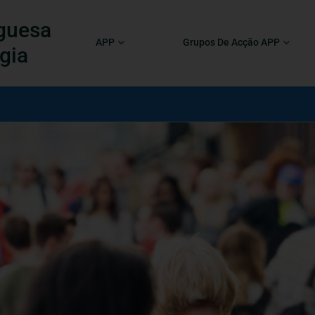
guesa
APP
Grupos De Acção APP
gia