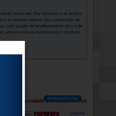
iedade Social sem fins lucrativos e de âmbito
nto e às pessoas idosas, visa a promoção da
sas, num quadro de envelhecimento ativo e de
ades, promove novas mentalidades e combate
INFORMAÇÕES ÚTEIS