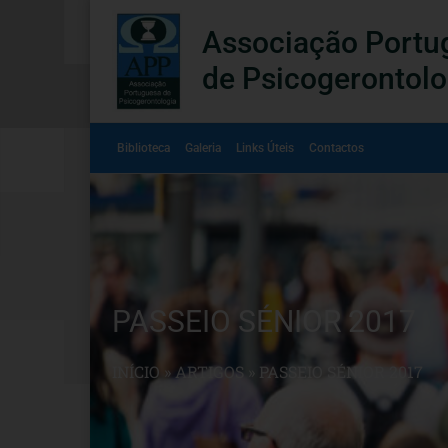
Associação Portu
de Psicogerontolo
Biblioteca
Galeria
Links Úteis
Contactos
PASSEIO SÉNIOR 2017
INÍCIO
»
ARTIGOS
»
PASSEIO SÉNIOR 2017