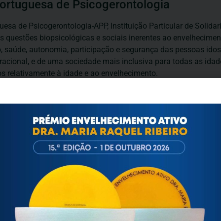
ortuguesa de Psicogerontologia
esa de Psicogerontologia-APP, Instituição Particular de Solidar
às questões biopsicológicas e sociais inerentes ao envelhecime
to, saúde, autonomia, participação e segurança das pessoas ido
eracional, e de uma sociedade mais inclusiva para todas as id
os relativamente à idade e ao envelhecimento.
GAAPP ENVELHECIMENTO ATIVO