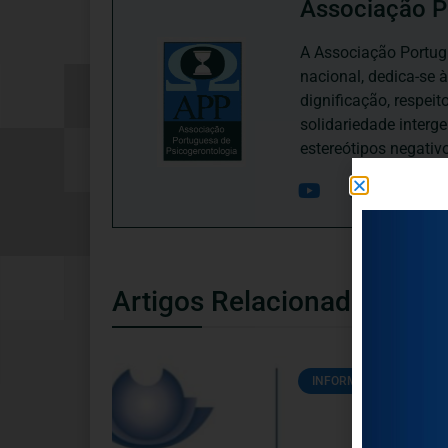
Associação P
A Associação Portugu
nacional, dedica-se 
dignificação, respei
solidariedade interg
estereótipos negativ
Artigos Relacionados
INFORMAÇÕES ÚTEIS