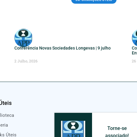
Conferência Novas Sociedades Longevas | 9 julho
Co
En
2 Julho, 2026
26
Úteis
lioteca
eria
Torne-se
ks Úteis
associado!