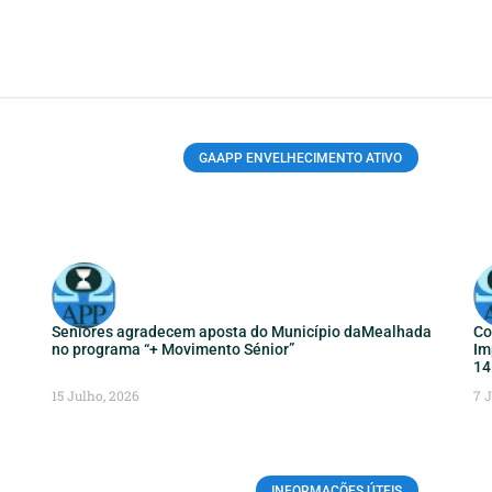
GAAPP ENVELHECIMENTO ATIVO
Seniores agradecem aposta do Município daMealhada
Co
no programa “+ Movimento Sénior”
Im
14
15 Julho, 2026
7 
INFORMAÇÕES ÚTEIS