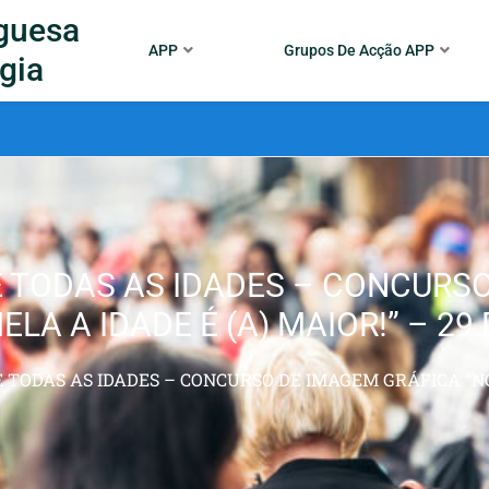
guesa
APP
Grupos De Acção APP
gia
E TODAS AS IDADES – CONCURS
LA A IDADE É (A) MAIOR!” – 29 
 TODAS AS IDADES – CONCURSO DE IMAGEM GRÁFICA “NO