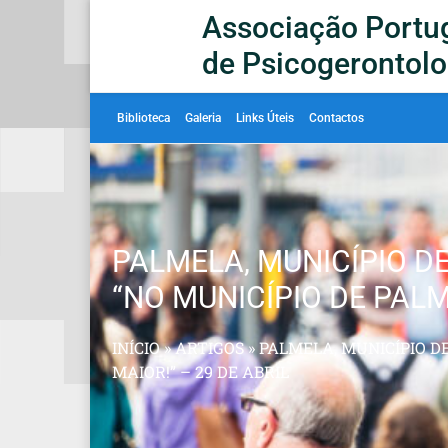
Associação Portu
de Psicogerontolo
Biblioteca
Galeria
Links Úteis
Contactos
PALMELA, MUNICÍPIO D
“NO MUNICÍPIO DE PALME
INÍCIO
»
ARTIGOS
»
PALMELA, MUNICÍPIO DE
MAIOR!” – 29 DE ABRIL