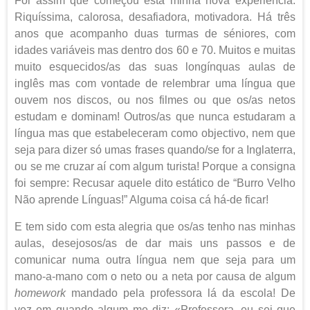
Foi assim que começou esta minha nova experiência.
Riquíssima, calorosa, desafiadora, motivadora. Há três
anos que acompanho duas turmas de séniores, com
idades variáveis mas dentro dos 60 e 70. Muitos e muitas
muito esquecidos/as das suas longínquas aulas de
inglês mas com vontade de relembrar uma língua que
ouvem nos discos, ou nos filmes ou que os/as netos
estudam e dominam! Outros/as que nunca estudaram a
língua mas que estabeleceram como objectivo, nem que
seja para dizer só umas frases quando/se for a Inglaterra,
ou se me cruzar aí com algum turista! Porque a consigna
foi sempre: Recusar aquele dito estático de “Burro Velho
Não aprende Línguas!” Alguma coisa cá há-de ficar!
E tem sido com esta alegria que os/as tenho nas minhas
aulas, desejosos/as de dar mais uns passos e de
comunicar numa outra língua nem que seja para um
mano-a-mano com o neto ou a neta por causa de algum
homework
mandado pela professora lá da escola! De
vez em quando algum me diz: «Professora, eu sei que