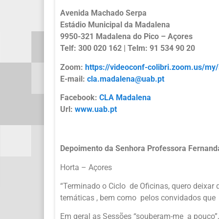
Avenida Machado Serpa
Estádio Municipal da Madalena
9950-321 Madalena do Pico – Açores
Telf: 300 020 162 | Telm: 91 534 90 20
Zoom:
https://videoconf-colibri.zoom.us/my/
E-mail:
cla.madalena@uab.pt
Facebook:
CLA Madalena
Url:
www.uab.pt
Depoimento da Senhora Professora Fernand
Horta – Açores
“Terminado o Ciclo de Oficinas, quero deixar 
temáticas , bem como pelos convidados que 
Em geral as Sessões “souberam-me a pouco”, 