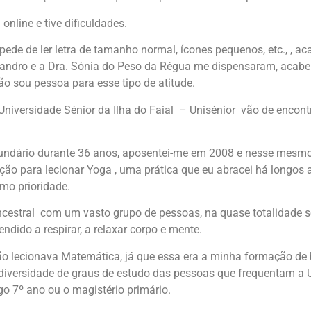
 online e tive dificuldades.
pede de ler letra de tamanho normal, ícones pequenos, etc., , 
 Sandro e a Dra. Sónia do Peso da Régua me dispensaram, acabe
ão sou pessoa para esse tipo de atitude.
iversidade Sénior da Ilha do Faial – Unisénior vão de encontr
ndário durante 36 anos, aposentei-me em 2008 e nesse mesmo a
ção para lecionar Yoga , uma prática que eu abracei há longos a
mo prioridade.
ancestral com um vasto grupo de pessoas, na quase totalidade s
endido a respirar, a relaxar corpo e mente.
 lecionava Matemática, já que essa era a minha formação de 
diversidade de graus de estudo das pessoas que frequentam a Un
go 7º ano ou o magistério primário.