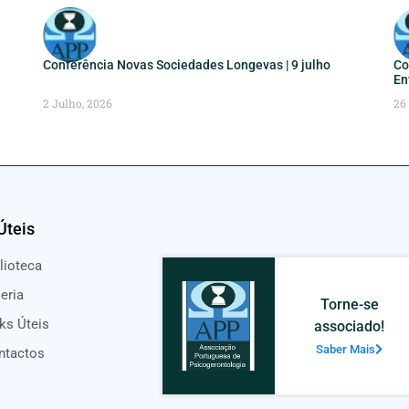
Conferência Novas Sociedades Longevas | 9 julho
Co
En
2 Julho, 2026
26
Úteis
lioteca
eria
Torne-se
ks Úteis
associado!
Saber Mais
ntactos