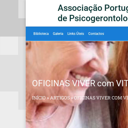
Associação Portu
de Psicogerontolo
Biblioteca
Galeria
Links Úteis
Contactos
OFICINAS VIVER com V
INÍCIO
»
ARTIGOS
»
OFICINAS VIVER COM V