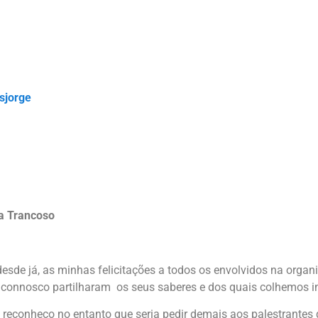
sjorge
a Trancoso
desde já, as minhas felicitações a todos os envolvidos na orga
connosco partilharam os seus saberes e dos quais colhemos i
reconheço no entanto que seria pedir demais aos palestrante