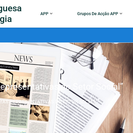
guesa
APP
Grupos De Acção APP
gia
epresentativas do Setor Social”
RAS REPRESENTATIVAS DO SETOR SOCIAL”