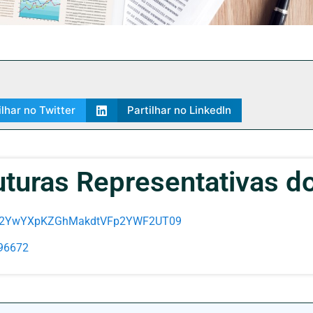
ilhar no Twitter
Partilhar no LinkedIn
uturas Representativas do
d6K2YwYXpKZGhMakdtVFp2YWF2UT09
096672