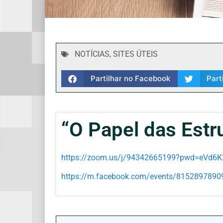
NOTÍCIAS
,
SITES ÚTEIS
Partilhar no Facebook
Part
“O Papel das Estr
https://zoom.us/j/94342665199?pwd=eV
https://m.facebook.com/events/815289789