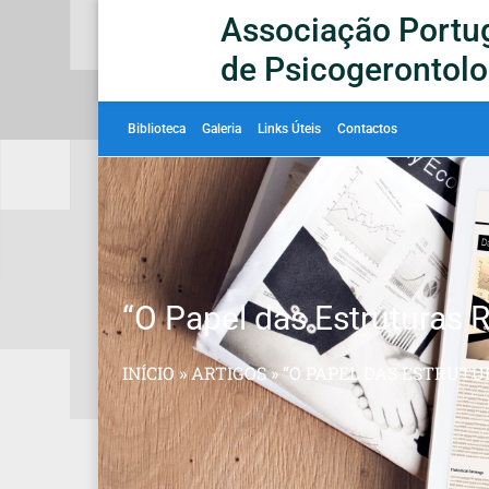
Associação Portu
de Psicogerontolo
Biblioteca
Galeria
Links Úteis
Contactos
“O Papel das Estruturas R
INÍCIO
»
ARTIGOS
»
“O PAPEL DAS ESTRUTU