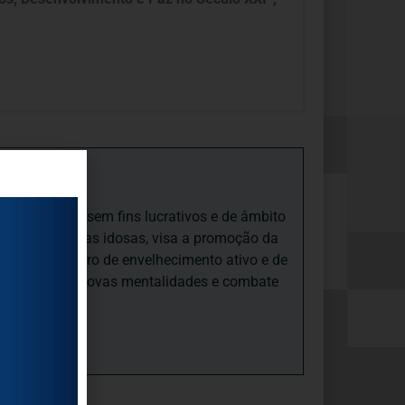
iedade Social sem fins lucrativos e de âmbito
nto e às pessoas idosas, visa a promoção da
sas, num quadro de envelhecimento ativo e de
ades, promove novas mentalidades e combate