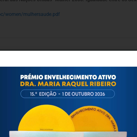
soc/women/mulhersaude.pdf
ortuguesa de Psicogerontologia
esa de Psicogerontologia-APP, Instituição Particular de Solidar
às questões biopsicológicas e sociais inerentes ao envelhecime
to, saúde, autonomia, participação e segurança das pessoas ido
eracional, e de uma sociedade mais inclusiva para todas as id
os relativamente à idade e ao envelhecimento.