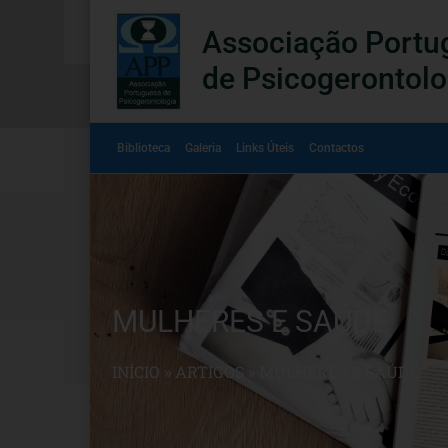
Associação Portu
de Psicogerontolo
Biblioteca
Galeria
Links Úteis
Contactos
MULHERES E SAÚDE
INÍCIO
»
ARTIGOS
»
MULHERES E SAÚDE