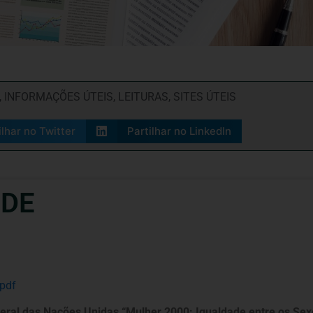
,
INFORMAÇÕES ÚTEIS
,
LEITURAS
,
SITES ÚTEIS
ilhar no Twitter
Partilhar no LinkedIn
ÚDE
pdf
eral das Nações Unidas “Mulher 2000: Igualdade entre os Sex