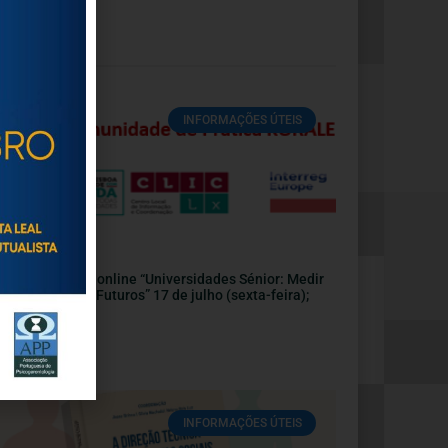
INFORMAÇÕES ÚTEIS
nvite | Webinar online “Universidades Sénior: Medir
pactos, Sonhar Futuros” 17 de julho (sexta-feira);
:30
Julho, 2026
INFORMAÇÕES ÚTEIS