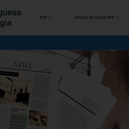
guesa
APP
Grupos De Acção APP
gia