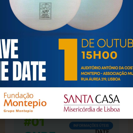
ARTIGOS / INFORMAÇÕES / ATUALIDADE
CULPA E AUTOESTIMA em cuidadores informais
Co
Im
14
17 Julho, 2026
7 
INFORMAÇÕES ÚTEIS