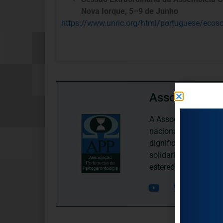
Nova Iorque, 5–9 de Junho
https://www.unric.org/html/portuguese/eco
Associação P
A Associação Portugu
nacional, dedica-se 
dignificação, respei
solidariedade interg
estereótipos negativ