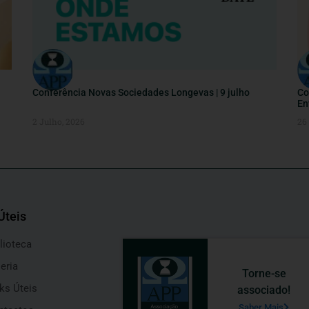
Conferência Novas Sociedades Longevas | 9 julho
Co
En
2 Julho, 2026
26
Úteis
lioteca
eria
Torne-se
ks Úteis
associado!
Saber Mais