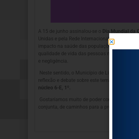
A 15 de junho assinalou-se o
Dia Mundial da 
Unidas e pela Rede Internacional para Preven
impacto na saúde das populações. Numa soci
qualidade de vida das pessoas mais velhas, sen
e negligência.
Neste sentido, o Município de Lisboa e a AP
reflexão e debate sobre este tema, no próximo
núcleo 6-E, 1º.
Gostaríamos muito de poder contar com a Vossa
conjunta, de caminhos para a prevenção e inte