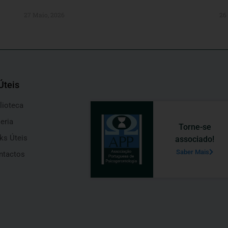
27 Maio, 2026
26
Úteis
lioteca
eria
Torne-se
ks Úteis
associado!
Saber Mais
ntactos