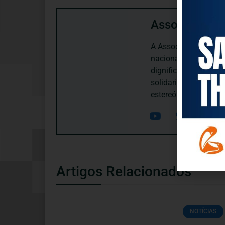
Associação P
A Associação Portugu
nacional, dedica-se 
dignificação, respei
solidariedade interg
estereótipos negativ
Artigos Relacionados
NOTÍCIAS