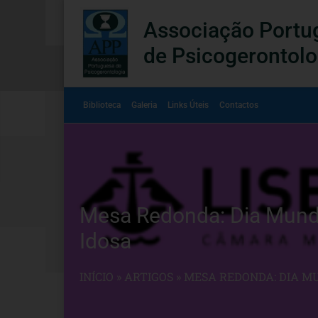
Associação Portu
de Psicogerontolo
Biblioteca
Galeria
Links Úteis
Contactos
Mesa Redonda: Dia Mundi
Idosa
INÍCIO
»
ARTIGOS
»
MESA REDONDA: DIA MU