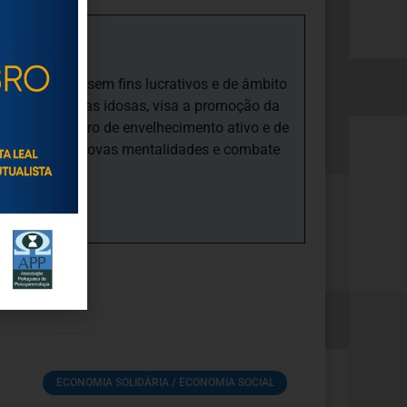
iedade Social sem fins lucrativos e de âmbito
nto e às pessoas idosas, visa a promoção da
sas, num quadro de envelhecimento ativo e de
ades, promove novas mentalidades e combate
ECONOMIA SOLIDÁRIA / ECONOMIA SOCIAL