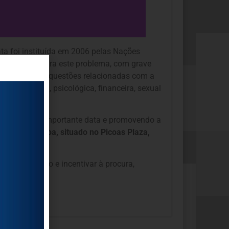
ata foi instituída em 2006 pelas Nações
 comunidade para este problema, com grave
mos sobre as questões relacionadas com a
ência física, psicológica, financeira, sexual
alando esta importante data e promovendo a
bana de Lisboa, situado no Picoas Plaza,
ar a reflexão e incentivar à procura,