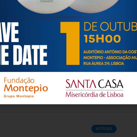
ortuguesa de Psicogerontologia
esa de Psicogerontologia-APP, Instituição Particular de Solidar
às questões biopsicológicas e sociais inerentes ao envelhecime
to, saúde, autonomia, participação e segurança das pessoas ido
eracional, e de uma sociedade mais inclusiva para todas as id
os relativamente à idade e ao envelhecimento.
NOTÍCIAS