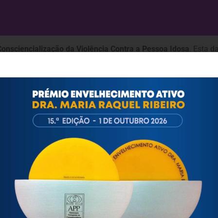
Consciencialização da Violência Contra a Pessoa Idosa
. Esta d
ção do Abuso à Pessoa Idosa, com o objetivo de sensibilizar a
edade cada vez mais envelhecida, é essencial que nos debruce
do que muitas enfrentam uma série de desafios, incluindo a viol
OIARTE – Casa do Artista, dinamizam uma Mesa Redonda, assin
 dia
19 de junho, às 14h30, no CIUL – Centro de Informação Ur
 participação nesta iniciativa com a qual se pretende aprofund
rvenção eficazes sobre a violência contra a pessoa idosa.