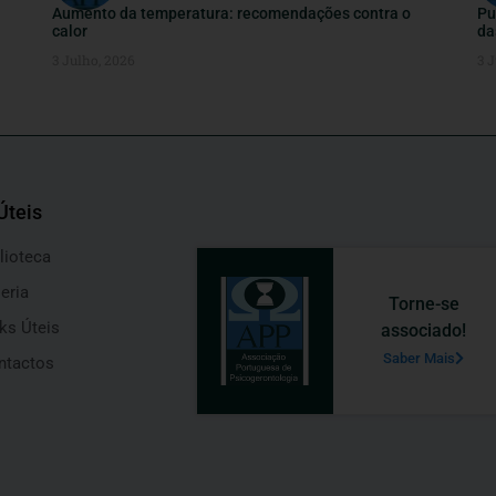
Aumento da temperatura: recomendações contra o
Pu
calor
da
3 Julho, 2026
3 J
Úteis
lioteca
eria
Torne-se
ks Úteis
associado!
Saber Mais
ntactos