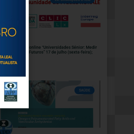
nvite | Webinar online “Universidades Sénior: Medir
pactos, Sonhar Futuros” 17 de julho (sexta-feira);
:30
Julho, 2026
SAÚDE