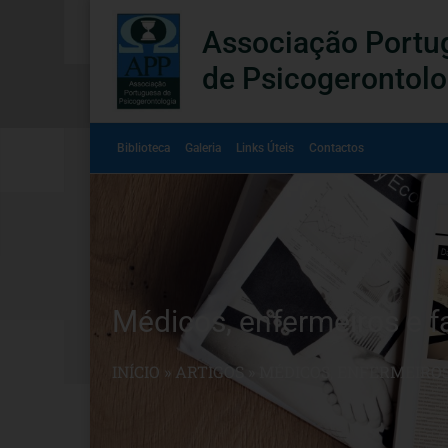
Associação Portu
de Psicogerontolo
Biblioteca
Galeria
Links Úteis
Contactos
Médicos, enfermeiros e 
INÍCIO
»
ARTIGOS
»
MÉDICOS, ENFERMEIRO