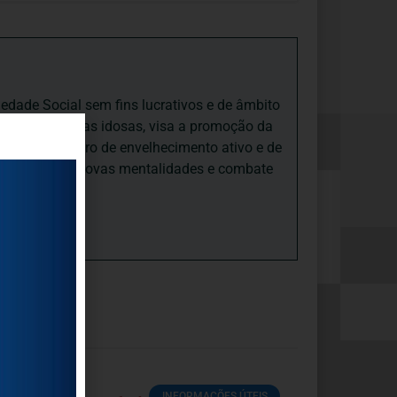
iedade Social sem fins lucrativos e de âmbito
nto e às pessoas idosas, visa a promoção da
sas, num quadro de envelhecimento ativo e de
ades, promove novas mentalidades e combate
INFORMAÇÕES ÚTEIS