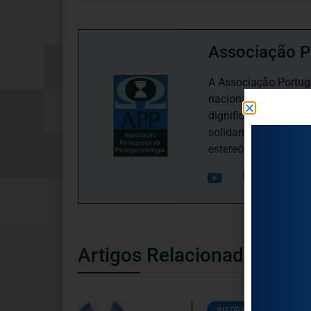
Associação P
A Associação Portugu
nacional, dedica-se 
dignificação, respei
solidariedade interg
estereótipos negativ
Artigos Relacionados
INFORMAÇÕES ÚTEIS