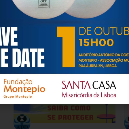
CULPA E AUTOESTIMA em cuidadores informais
Co
Im
14
17 Julho, 2026
7 
SAÚDE