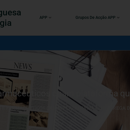
guesa
APP
Grupos De Acção APP
gia
farmacêuticos criam plataforma q
S E FARMACÊUTICOS CRIAM PLATAFORMA QUE AGREGA 