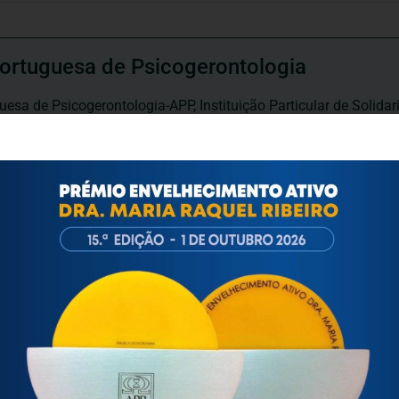
ortuguesa de Psicogerontologia
esa de Psicogerontologia-APP, Instituição Particular de Solidar
às questões biopsicológicas e sociais inerentes ao envelhecime
to, saúde, autonomia, participação e segurança das pessoas ido
eracional, e de uma sociedade mais inclusiva para todas as id
os relativamente à idade e ao envelhecimento.
ARTIGOS / INFORMAÇÕES / ATUALIDADE