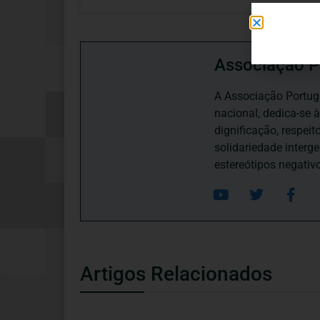
Associação P
A Associação Portugu
nacional, dedica-se 
dignificação, respei
solidariedade interg
estereótipos negativ
Artigos Relacionados