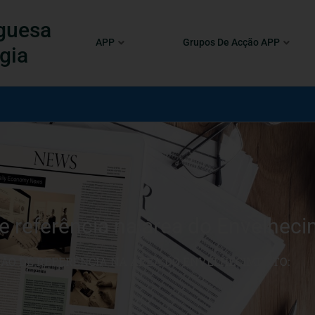
guesa
APP
Grupos De Acção APP
gia
 referência na área do Envelheci
O DE REFERÊNCIA NA ÁREA DO ENVELHECIMENTO: