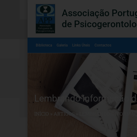
Associação Portu
de Psicogerontolo
Biblioteca
Galeria
Links Úteis
Contactos
Lembrando informação de
INÍCIO
»
ARTIGOS
»
LEMBRANDO INFORMAÇÃ