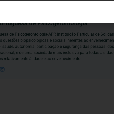
ortuguesa de Psicogerontologia
esa de Psicogerontologia-APP, Instituição Particular de Solidar
às questões biopsicológicas e sociais inerentes ao envelhecime
to, saúde, autonomia, participação e segurança das pessoas ido
eracional, e de uma sociedade mais inclusiva para todas as id
os relativamente à idade e ao envelhecimento.