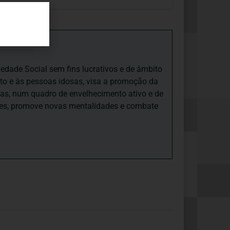
iedade Social sem fins lucrativos e de âmbito
nto e às pessoas idosas, visa a promoção da
sas, num quadro de envelhecimento ativo e de
ades, promove novas mentalidades e combate