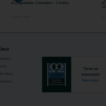
A Longevidade: 2 Gerações – 2 Visões
II
CC
27 Maio, 2026
26
Úteis
lioteca
eria
Torne-se
ks Úteis
associado!
Saber Mais
ntactos