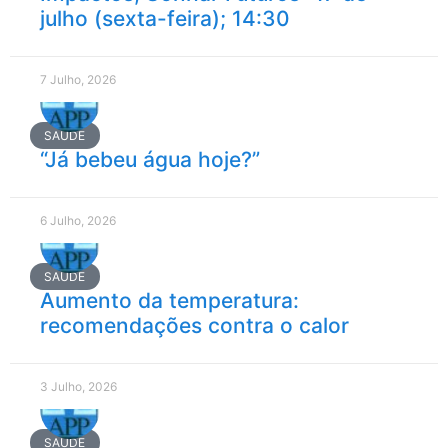
julho (sexta-feira); 14:30
7 Julho, 2026
SAÚDE
“Já bebeu água hoje?”
6 Julho, 2026
SAÚDE
Aumento da temperatura:
recomendações contra o calor
3 Julho, 2026
SAÚDE