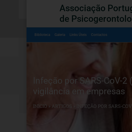
Associação Portu
de Psicogerontolo
Biblioteca
Galeria
Links Úteis
Contactos
Infeção por SARS-CoV-2 
vigilância em empresas
INÍCIO
»
ARTIGOS
»
INFEÇÃO POR SARS-COV