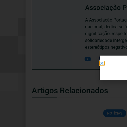
Associação P
A Associação Portugu
nacional, dedica-se 
dignificação, respei
solidariedade interg
estereótipos negativ
Artigos Relacionados
NOTÍCIAS