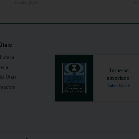
3 Julho, 2026
3 J
Úteis
lioteca
eria
Torne-se
ks Úteis
associado!
Saber Mais
ntactos