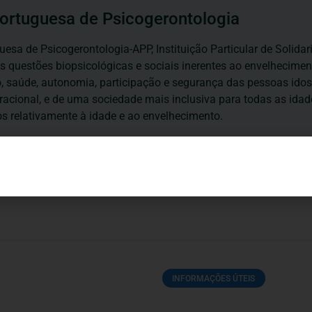
ortuguesa de Psicogerontologia
esa de Psicogerontologia-APP, Instituição Particular de Solidar
às questões biopsicológicas e sociais inerentes ao envelhecime
to, saúde, autonomia, participação e segurança das pessoas ido
eracional, e de uma sociedade mais inclusiva para todas as id
os relativamente à idade e ao envelhecimento.
INFORMAÇÕES ÚTEIS