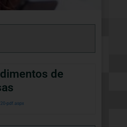
edimentos de
sas
020-pdf.aspx