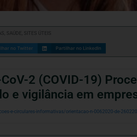
AS
,
SAÚDE
,
SITES ÚTEIS
ilhar no Twitter
Partilhar no LinkedIn
-CoV-2 (COVID-19) Proc
lo e vigilância em empre
acoes-e-circulares-informativas/orientacao-n-0062020-de-26022