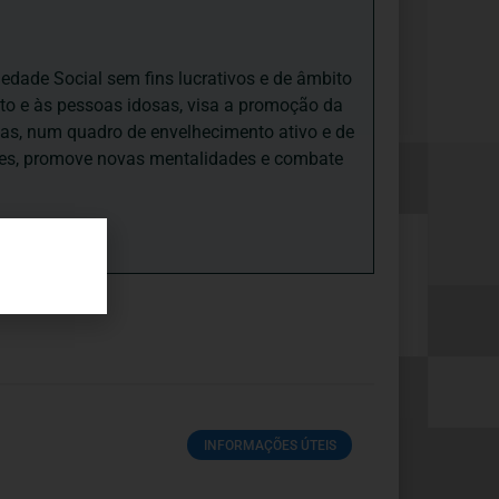
iedade Social sem fins lucrativos e de âmbito
nto e às pessoas idosas, visa a promoção da
sas, num quadro de envelhecimento ativo e de
ades, promove novas mentalidades e combate
INFORMAÇÕES ÚTEIS