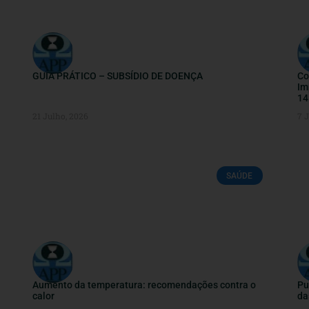
GUIA PRÁTICO – SUBSÍDIO DE DOENÇA
Co
Im
14
21 Julho, 2026
7 
SAÚDE
Aumento da temperatura: recomendações contra o
Pu
calor
da