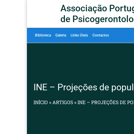
Associação Portu
de Psicogerontolo
Biblioteca
Galeria
Links Úteis
Contactos
INE – Projeções de popu
INÍCIO
»
ARTIGOS
»
INE – PROJEÇÕES DE P