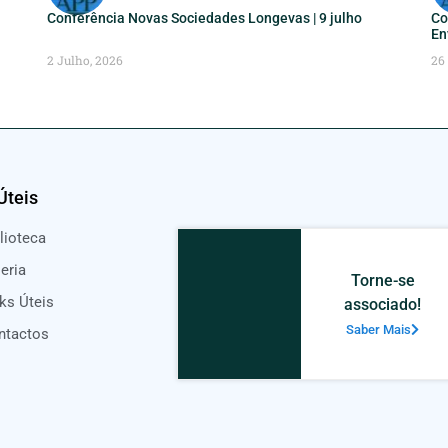
Conferência Novas Sociedades Longevas | 9 julho
Co
En
2 Julho, 2026
26
Úteis
lioteca
eria
Torne-se
ks Úteis
associado!
Saber Mais
ntactos