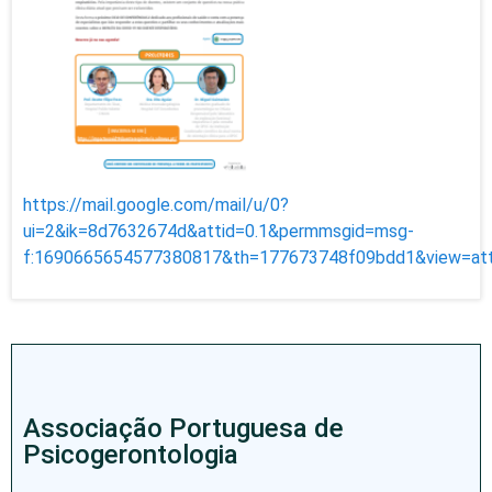
https://mail.google.com/mail/u/0?
ui=2&ik=8d7632674d&attid=0.1&permmsgid=msg-
f:1690665654577380817&th=177673748f09bdd1&view=att&
Associação Portuguesa de
Psicogerontologia