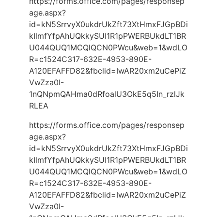
https://forms.office.com/pages/responsep
age.aspx?
id=kN5SrrvyX0ukdrUkZft73XtHmxFJGpBDi
kIlmfYfpAhUQkkySUI1R1pPWERBUkdLT1BR
U044QUQ1MCQlQCN0PWcu&web=1&wdLO
R=c1524C317-632E-4953-890E-
A120EFAFFD82&fbclid=IwAR20xm2uCePiZ
VwZza0I-
1nQNpmQAHma0dRfoalU3OkE5q5In_rzlJk
RLEA
https://forms.office.com/pages/responsep
age.aspx?
id=kN5SrrvyX0ukdrUkZft73XtHmxFJGpBDi
kIlmfYfpAhUQkkySUI1R1pPWERBUkdLT1BR
U044QUQ1MCQlQCN0PWcu&web=1&wdLO
R=c1524C317-632E-4953-890E-
A120EFAFFD82&fbclid=IwAR20xm2uCePiZ
VwZza0I-