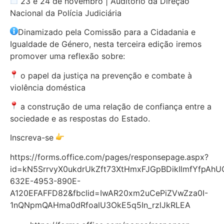
23 e 24 de novembro | Auditório da Direção
Nacional da Polícia Judiciária
Dinamizado pela Comissão para a Cidadania e
Igualdade de Género, nesta terceira edição iremos
promover uma reflexão sobre:
o papel da justiça na prevenção e combate à
violência doméstica
a construção de uma relação de confiança entre a
sociedade e as respostas do Estado.
Inscreva-se
https://forms.office.com/pages/responsepage.aspx?
id=kN5SrrvyX0ukdrUkZft73XtHmxFJGpBDikIlmfYfp
632E-4953-890E-
A120EFAFFD82&fbclid=IwAR20xm2uCePiZVwZza0I-
1nQNpmQAHma0dRfoalU3OkE5q5In_rzlJkRLEA