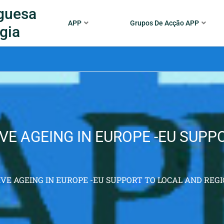
guesa
APP
Grupos De Acção APP
gia
E AGEING IN EUROPE -EU SUPP
E AGEING IN EUROPE -EU SUPPORT TO LOCAL AND REG