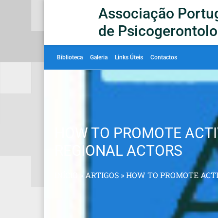
Associação Portu
de Psicogerontolo
Biblioteca
Galeria
Links Úteis
Contactos
HOW TO PROMOTE ACTIV
REGIONAL ACTORS
INÍCIO
»
ARTIGOS
»
HOW TO PROMOTE ACTIV