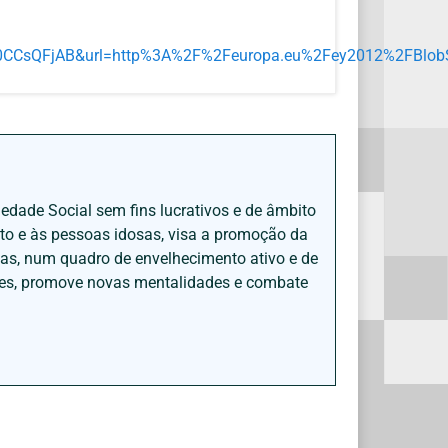
d=0CCsQFjAB&url=http%3A%2F%2Feuropa.eu%2Fey2012%2FBl
iedade Social sem fins lucrativos e de âmbito
nto e às pessoas idosas, visa a promoção da
sas, num quadro de envelhecimento ativo e de
ades, promove novas mentalidades e combate