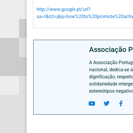
http://www.google.pt/url?
sa=t&rct=j&q=how%20to%20promote%20act
Associação P
A Associação Portugu
nacional, dedica-se 
dignificação, respei
solidariedade interg
estereótipos negativ