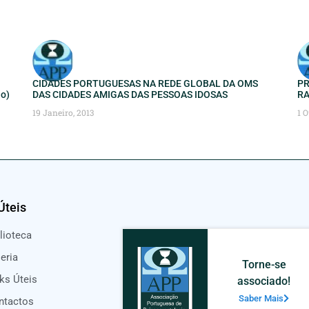
CIDADES PORTUGUESAS NA REDE GLOBAL DA OMS
PR
ão)
DAS CIDADES AMIGAS DAS PESSOAS IDOSAS
RA
19 Janeiro, 2013
1 O
Úteis
lioteca
eria
Torne-se
ks Úteis
associado!
Saber Mais
ntactos