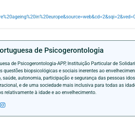
ive%20ageing%20in%20europe&source=web&cd=2&sqi=2&ve
ortuguesa de Psicogerontologia
esa de Psicogerontologia-APP, Instituição Particular de Solidar
às questões biopsicológicas e sociais inerentes ao envelhecime
to, saúde, autonomia, participação e segurança das pessoas ido
eracional, e de uma sociedade mais inclusiva para todas as id
os relativamente à idade e ao envelhecimento.